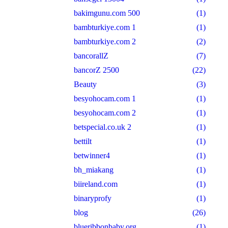
bakimgunu.com 500
(1)
bambturkiye.com 1
(1)
bambturkiye.com 2
(2)
bancorallZ
(7)
bancorZ 2500
(22)
Beauty
(3)
besyohocam.com 1
(1)
besyohocam.com 2
(1)
betspecial.co.uk 2
(1)
bettilt
(1)
betwinner4
(1)
bh_miakang
(1)
biireland.com
(1)
binaryprofy
(1)
blog
(26)
blueribbonbaby.org
(1)