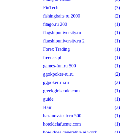
FinTech
(3)
fishingbaits.ru 2000
(2)
fitago.ru 200
(1)
flagshipuniversity.ru
(1)
flagshipuniversity.ru 2
(1)
Forex Trading
(1)
freenas.pl
(1)
games-fun.ru 500
(1)
ggokpoker-ru.ru
(2)
ggpoker-ru.ru
(2)
greekgirlscode.com
(1)
guide
(1)
Hair
(3)
hazanov-teatr.ru 500
(1)
hoteldelafuente.com
(1)
how does generative ai work
(1)