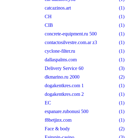
catcazinos.art
(1)
CH
(1)
CIB
(1)
concrete-equipment.ru 500
(1)
contactosilvestre.com.ar z3
(1)
cyclone-filter.ru
(1)
dallaspalms.com
(1)
Delivery Service 60
(3)
dkmarino.ru 2000
(2)
dogakentkres.com 1
(1)
dogakentkres.com 2
(1)
EC
(1)
espanare.rubonusi 500
(1)
f8betjinx.com
(1)
Face & body
(2)
Fairspin-casino
(3)