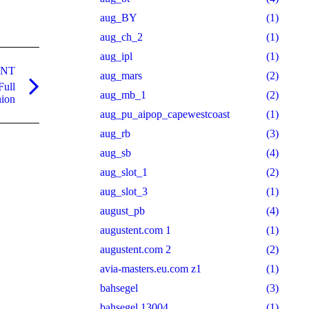
aug_BY
(1)
aug_ch_2
(1)
aug_ipl
(1)
ANT
aug_mars
(2)
Full
aug_mb_1
(2)
nion
aug_pu_aipop_capewestcoast
(1)
aug_rb
(3)
aug_sb
(4)
aug_slot_1
(2)
aug_slot_3
(1)
august_pb
(4)
augustent.com 1
(1)
augustent.com 2
(2)
avia-masters.eu.com z1
(1)
bahsegel
(3)
bahsegel 13004
(1)