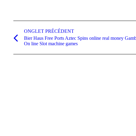
Navigation
de
ONGLET PRÉCÉDENT
Bier Haus Free Ports Aztec Spins online real money Gamb
commentaire
Onglet
On line Slot machine games
précédent