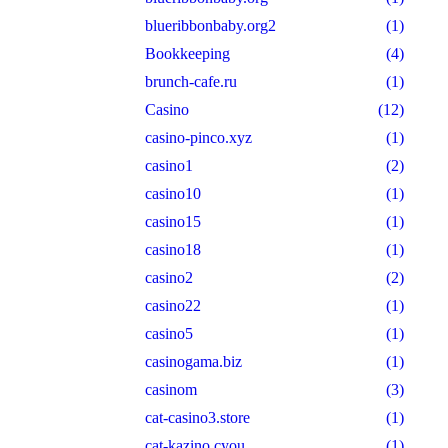
blueribbonbaby.org2
(1)
Bookkeeping
(4)
brunch-cafe.ru
(1)
Casino
(12)
casino-pinco.xyz
(1)
casino1
(2)
casino10
(1)
casino15
(1)
casino18
(1)
casino2
(2)
casino22
(1)
casino5
(1)
casinogama.biz
(1)
casinom
(3)
cat-casino3.store
(1)
cat-kazino.cyou
(1)