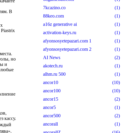
качайте
7kcazino.co
(1)
лям. В
88keo.com
(1)
a16z generative ai
(1)
их
iastrix
activation-keys.ru
(1)
afyonsosyetepazari.com 1
(1)
afyonsosyetepazari.com 2
(1)
места.
AI News
(2)
толы, но
ты и
akotech.ru
(1)
ь любые
alhm.ru 500
(1)
ancor10
(10)
ancor100
(10)
олнение
ancor15
(2)
ancor5
(1)
ов,
ancor500
(2)
з кассу.
ancorall
(1)
каждый
лява».
ancorallZ
(16)