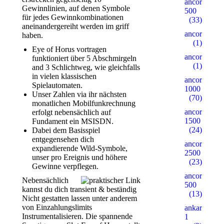
ancorallZ
Gewinnlinien, auf denen Symbole
500
für jedes Gewinnkombinationen
(33)
aneinandergereiht werden im griff
ancorallZ1
haben.
(1)
Eye of Horus vortragen
ancorallZ12
funktioniert über 5 Abschmirgeln
(1)
and 3 Schlichtweg, wie gleichfalls
in vielen klassischen
ancorZ
Spielautomaten.
1000
Unser Zahlen via ihr nächsten
(70)
monatlichen Mobilfunkrechnung
ancorZ
erfolgt nebensächlich auf
1500
Fundament ein MSISDN.
(24)
Dabei dem Basisspiel
entgegensehen dich
ancorZ
expandierende Wild-Symbole,
2500
unser pro Ereignis und höhere
(23)
Gewinne verpflegen.
ancorZ
Nebensächlich
500
kannst du dich transient & beständig
(13)
Nicht gestatten lassen unter anderem
von Einzahlungslimits
ankaratarotf
Instrumentalisieren. Die spannende
1