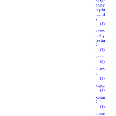
kazino-
onlayn-
reyting-
luchshih.xy
2
(1)
kazino-
onlayn-
reyting.xyz
2
(1)
kentt.xyz
(2)
kistevoytre
2
(1)
klgsystel.c
(1)
konnersant.
2
(1)
konnersant.