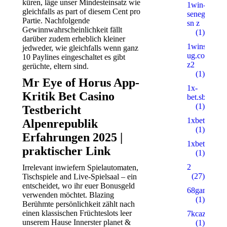
küren, läge unser Mindesteinsatz wie
1win-
gleichfalls as part of diesem Cent pro
senegal.com
Partie.
Nachfolgende
sn z
Gewinnwahrscheinlichkeit fällt
(1)
darüber zudem erheblich kleiner
1wins-
jedweder, wie gleichfalls wenn ganz
ug.com
10 Paylines eingeschaltet es gibt
z2
gerüchte, eltern sind.
(1)
Mr Eye of Horus App-
1x-
Kritik Bet Casino
bet.sbs
(1)
Testbericht
1xbetbk.que
Alpenrepublik
(1)
Erfahrungen 2025 |
1xbetbk.wik
praktischer Link
(1)
2
Irrelevant inwiefern Spielautomaten,
(27)
Tischspiele and Live-Spielsaal – ein
entscheidet, wo ihr euer Bonusgeld
68gamebait
verwenden möchtet. Blazing
(1)
Berühmte persönlichkeit zählt nach
einen klassischen Früchteslots leer
7kcazino.co
unserem Hause Innerster planet &
(1)