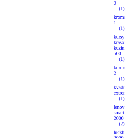
3
(1)
kromatograf
1
(1)
kursy-
krasoty-
kuzinoi.ru
500
(1)
kurumkan.in
2
(1)
kvadro-
extreme.ru
(1)
lenovo-
smart.ru
2000
(2)
luckhome.ru
2000