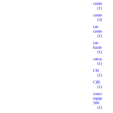
casinogama.
(1)
casinom
(3)
cat-
casino3.stor
(1)
cat-
kazino.cyou
(1)
catcazinos.ar
(1)
CH
(1)
CIB
(1)
concrete-
equipment.r
500
(1)