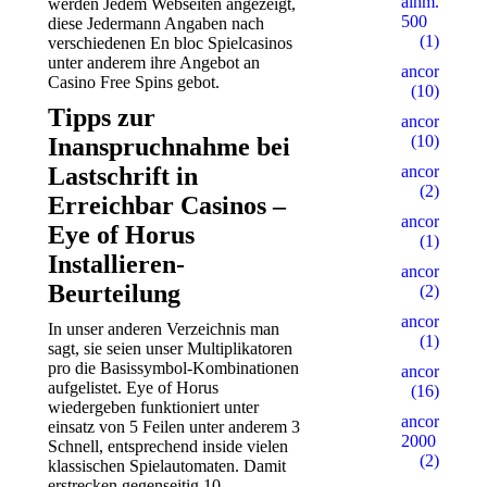
alhm.ru
werden Jedem Webseiten angezeigt,
500
diese Jedermann Angaben nach
(1)
verschiedenen En bloc Spielcasinos
unter anderem ihre Angebot an
ancor10
Casino Free Spins gebot.
(10)
Tipps zur
ancor100
(10)
Inanspruchnahme bei
Lastschrift in
ancor15
(2)
Erreichbar Casinos –
ancor5
Eye of Horus
(1)
Installieren-
ancor500
Beurteilung
(2)
ancorall
In unser anderen Verzeichnis man
(1)
sagt, sie seien unser Multiplikatoren
pro die Basissymbol-Kombinationen
ancorallZ
aufgelistet. Eye of Horus
(16)
wiedergeben funktioniert unter
ancorallZ
einsatz von 5 Feilen unter anderem 3
2000
Schnell, entsprechend inside vielen
(2)
klassischen Spielautomaten. Damit
erstrecken gegenseitig 10