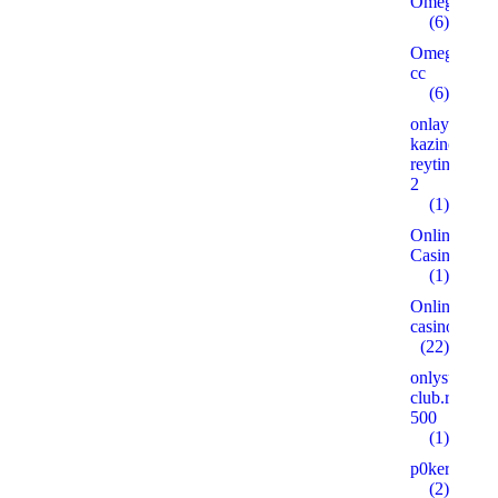
Omegle
(6)
Omegle
cc
(6)
onlayn-
kazino-
reyting.xyz
2
(1)
Online
Casino
(1)
Online
casinos
(22)
onlysushi-
club.ru
500
(1)
p0kerdom.w
(2)