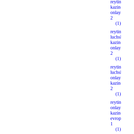
reyting-
kazino-
onlayn.xyz
2
(1)
reyting-
luchshih-
kazino-
onlayn.xyz
2
(1)
reyting-
luchshih-
onlayn-
kazino.xyz
2
(1)
reyting-
onlayn-
kazino-
evropy.xyz
1
(1)