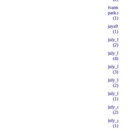
ivanteevka-
park.ru 600
(1)
jaya9casino
(1)
july_bh
(2)
july_bt
(4)
july_bt_s
(3)
july_btprod
(2)
july_by
(1)
july_ch
(2)
july_goo
(1)