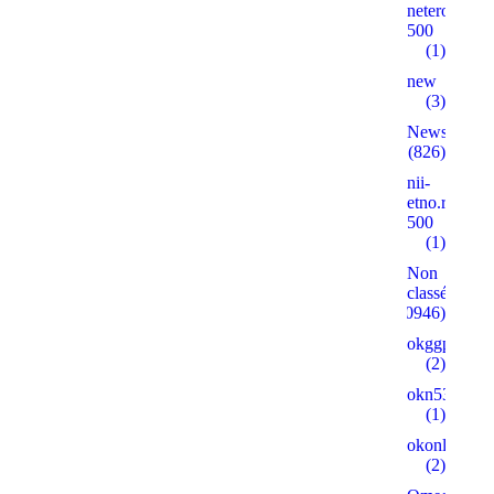
neterolly.ru
500
(1)
new
(3)
News
(826)
nii-
etno.ru
500
(1)
Non
classé
(30946)
okggpoker.l
(2)
okn53.ru
(1)
okonlineplay
(2)