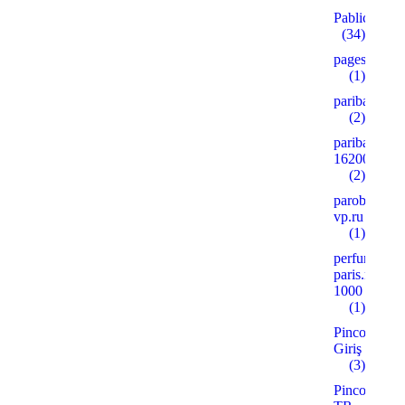
Pablic
(34)
pages
(1)
paribahis
(2)
paribahis
16200
(2)
parobar-
vp.ru
(1)
perfume-
paris.ru
1000
(1)
Pinco
Giriş
(3)
Pinco