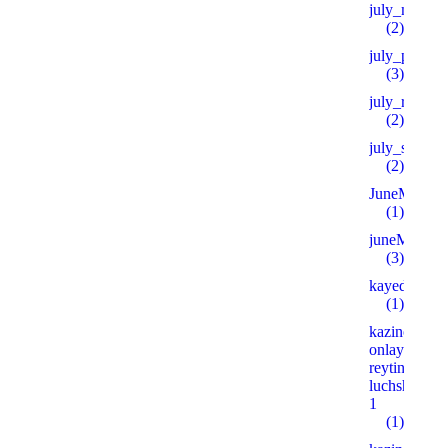
july_mb
(2)
july_pb
(3)
july_rb
(2)
july_sb
(2)
JuneMARS
(1)
juneMB
(3)
kayedstudio
(1)
kazino-
onlayn-
reyting-
luchshih.xy
1
(1)