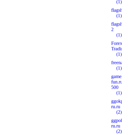
(1)
flagshipuniv
(1)
flagshipuniv
2
(1)
Forex
Trading
(1)
freenas.pl
(1)
games-
fun.ru
500
(1)
ggokpoker-
ru.ru
(2)
ggpoker-
ru.ru
(2)