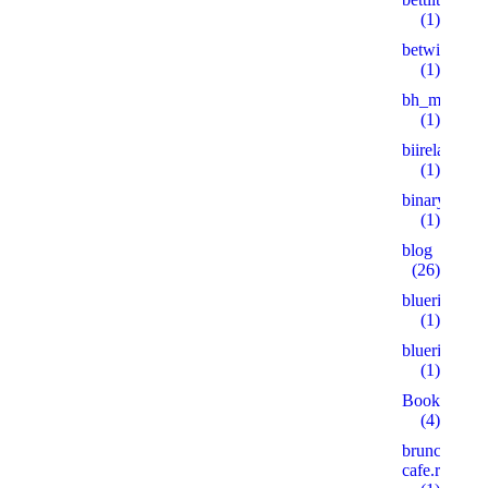
(1)
betwinner4
(1)
bh_miakang
(1)
biireland.c
(1)
binaryprofy
(1)
blog
(26)
blueribbonb
(1)
blueribbonb
(1)
Bookkeepin
(4)
brunch-
cafe.ru