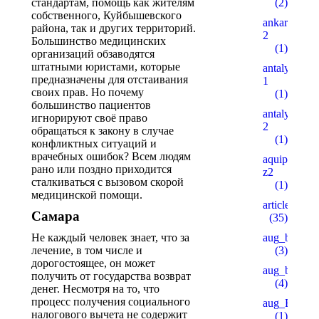
стандартам, помощь как жителям
(2)
собственного, Куйбышевского
ankaratarotf
района, так и других территорий.
2
Большинство медицинских
(1)
организаций обзаводятся
штатными юристами, которые
antalyaeren
предназначены для отстаивания
1
своих прав. Но почему
(1)
большинство пациентов
antalyaeren
игнорируют своё право
2
обращаться к закону в случае
(1)
конфликтных ситуаций и
врачебных ошибок? Всем людям
aquipesca.c
рано или поздно приходится
z2
сталкиваться с вызовом скорой
(1)
медицинской помощи.
articles
Самара
(35)
Не каждый человек знает, что за
aug_bh
лечение, в том числе и
(3)
дорогостоящее, он может
aug_bt
получить от государства возврат
(4)
денег. Несмотря на то, что
процесс получения социального
aug_BY
налогового вычета не содержит
(1)