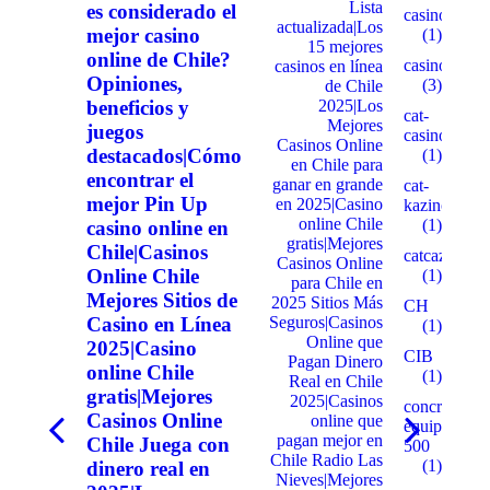
Lista
es considerado el
casinogama.
actualizada|Los
mejor casino
(1)
15 mejores
online de Chile?
casinom
casinos en línea
Opiniones,
(3)
de Chile
beneficios y
2025|Los
cat-
Mejores
juegos
casino3.stor
Casinos Online
destacados|Cómo
(1)
en Chile para
encontrar el
ganar en grande
cat-
mejor Pin Up
en 2025|Casino
kazino.cyou
online Chile
(1)
casino online en
gratis|Mejores
Chile|Casinos
catcazinos.ar
Casinos Online
Online Chile
(1)
para Chile en
Mejores Sitios de
2025 Sitios Más
CH
Casino en Línea
Seguros|Casinos
(1)
Online que
2025|Casino
CIB
Pagan Dinero
online Chile
(1)
Real en Chile
gratis|Mejores
2025|Casinos
concrete-
Casinos Online
online que
equipment.r
Onglet
Onglet
pagan mejor en
Chile Juega con
500
précédent
suivant
Chile Radio Las
(1)
dinero real en
Nieves|Mejores