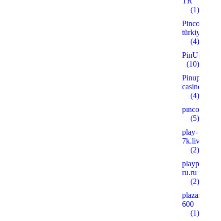
TR
(1)
Pinco
türkiye
(4)
PinUp
(10)
Pinup
casino
(4)
pınco
(5)
play-
7k.live
(2)
playpoker-
ru.ru
(2)
plazanshop.
600
(1)