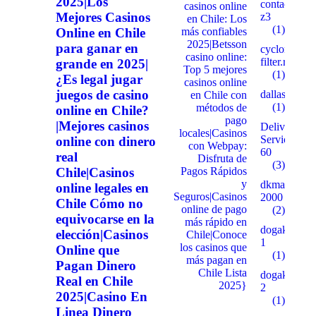
2025|Los
contactosilv
casinos online
Mejores Casinos
z3
en Chile: Los
(1)
Online en Chile
más confiables
2025|Betsson
para ganar en
cyclone-
casino online:
filter.ru
grande en 2025|
Top 5 mejores
(1)
¿Es legal jugar
casinos online
juegos de casino
dallaspalms
en Chile con
(1)
métodos de
online en Chile?
pago
|Mejores casinos
Delivery
locales|Casinos
Service
online con dinero
con Webpay:
60
real
Disfruta de
(3)
Chile|Casinos
Pagos Rápidos
y
dkmarino.ru
online legales en
Seguros|Casinos
2000
Chile Cómo no
online de pago
(2)
equivocarse en la
más rápido en
dogakentkr
elección|Casinos
Chile|Conoce
1
los casinos que
Online que
(1)
más pagan en
Pagan Dinero
Chile Lista
dogakentkr
Real en Chile
2025}
2
2025|Casino En
(1)
Linea Dinero