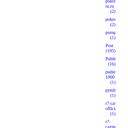
pokerplay-
ru.ru
(2)
pokervdom.
(2)
porngames
(1)
Post
(195)
Public
(16)
pudie.ru
1000
(1)
pytube.io5
(1)
r7-casino-
official2.xyz
(1)
r7-
cazinos.xyz