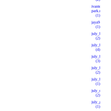
ivanteevka-
park.ru 600
(1)
jaya9casino
(1)
july_bh
(2)
july_bt
(4)
july_bt_s
(3)
july_btprod
(2)
july_by
(1)
july_ch
(2)
july_goo
(1)