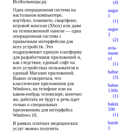
ВсеБольницы.ру.
(4)
Одна операционная система на
augustent.c
настольном компьютере,
1
ноутбуке, планшете, смартфоне,
(1)
игровой консоли (Xbox) или даже
augustent.c
на телевизионной панели — одна
2
операционная система с
(2)
привычным интерфейсом для
всех устройств. Это
avia-
подразумевает единую платформу
masters.eu.
для разработчиков приложений и,
z1
как следствие, единый софт на
(1)
всех устройствах пользователя и
bahsegel
единый Магазин приложений.
(3)
Важно оговориться, что
классические приложения для
bahsegel
Windows, на телефоне или на
13004
каком-нибудь телевизоре, конечно
(1)
же, работать не будут и речь идет
bakimgunu.
только о специальных
500
приложениях для интерфейса
(1)
Windows 10.
bambturkiy
В рамках платных медицинских
1
услуг можно получить