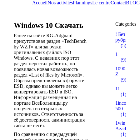
Accueil
Nos activités
Plannings
Le centre
Contact
BLOG
Windows 10 Скачать
Categories
! Без
Ранее на сайте RG-Adguard
рубрики
присутствовал раздел «TechBench
(5)
by WZT» для загрузки
оригинальных файлов ISO
1
Windows. С недавних пор этот
(9)
раздел перестал работать, но
1090A
появилась новая возможность —
Z
раздел «List of files by Microsoft».
(9)
Образы представлены в формате
ESD, однако вы можете легко
11
конвертировать ESD в ISO.
(1)
Информация размещенная на
портале ВсеБольницы.ру
1incom.ru
получена из открытых
500
источников. Ответственность за
(1)
её достоверность администрация
1win
сайта не несёт.
Azərbaycan
По сравнению с предыдущей
(1)
версией операционной системы, в