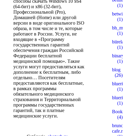
способы скачать Windows 10 x64
(1)
(64-бит) и x86 (32-бит),
Профессиональной (Pro),
betwinner4
Домашней (Home) или другой
(1)
версии в виде оригинального ISO
bh_miakang
образа, в том числе и те, которые
(1)
работают в России. Услуги, не
входящие в «Программу
biireland.c
государственных гарантий
(1)
обеспечения граждан Российской
Федерации бесплатной
binaryprofy
медицинской помощью». Такие
(1)
услуги могут предоставляться как
blog
дополнение к бесплатным, либо
(26)
отдельно… Посетителям
предоставляются как бесплатные,
blueribbonb
в рамках программы
(1)
обязательного медицинского
blueribbonb
страхования и Территориальной
(1)
программы государственных
гарантий, так и платные
Bookkeepin
медицинские услуги.
(4)
brunch-
cafe.ru