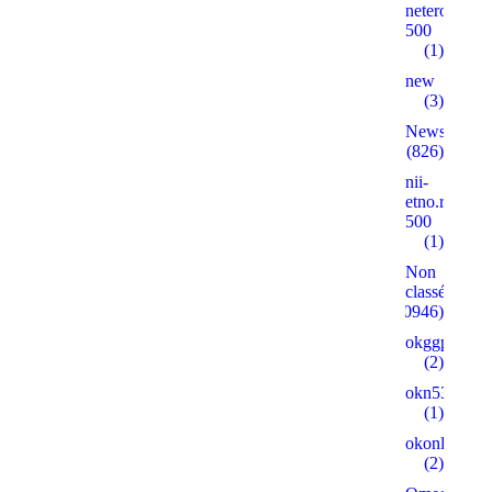
neterolly.ru
500
(1)
new
(3)
News
(826)
nii-
etno.ru
500
(1)
Non
classé
(30946)
okggpoker.l
(2)
okn53.ru
(1)
okonlineplay
(2)