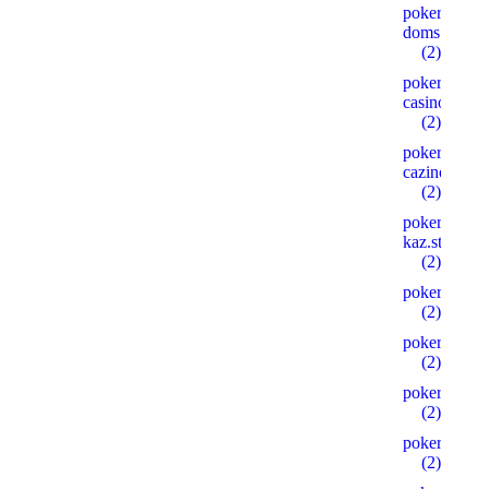
poker-
doms.store
(2)
pokerdom-
casino.digita
(2)
pokerdom-
cazino.ink
(2)
pokerdom-
kaz.store
(2)
pokerdom2.
(2)
pokerdom24
(2)
pokerdomkaz
(2)
pokerdomkaz
(2)