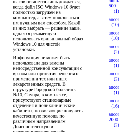
alhm.ru
шагов останется лишь дождаться,
500
когда файл ISO Windows 10 будет
(1)
полностью загружен на
компьютер, а затем пользоваться
ancor10
им нужным вам способом. Какой
(10)
из них выбрать — решение ваше,
ancor100
однако я рекомендую
(10)
использовать оригинальный образ
Windows 10 для чистой
ancor15
установки.
(2)
Информация не может быть
ancor5
использована для замены
(1)
непосредственной консультации с
врачом или принятия решения о
ancor500
применении тех или иных
(2)
лекарственных средств. В
ancorall
структуре Городской больницы
(1)
№10, Самара, в комплексе,
присутствуют стационарные
ancorallZ
отделения и поликлинические
(16)
кабинеты, позволяющие получить
ancorallZ
качественную помощь по
2000
различным направлениям.
(2)
Диагностическую и
параклиническую службу