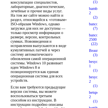
(1)
консультации специалистов,
лабораторные, диагностические,
bambturkiy
лечебные и прочие виды услуг.
2
На том же сайте можно найти и
(2)
раздел, относящийся к «готовым»
ISO-образам Windows, однако
bancorallZ
загрузки для них не доступны —
(7)
только просмотр информации о
bancorZ
размере, версии, контрольных
2500
суммах. Нововведения и
(22)
исправления выпускаются в виде
кумулятивных патчей и через
Beauty
систему автоматического
(3)
обновления самой операционной
besyohocam
системы. Windows 10 развивает
1
идеи Windows 8 и
(1)
позиционируется как единая
операционная система для всех
besyohocam
устройств.
2
(1)
Если вам требуются предыдущие
версии системы, вы можете
betspecial.c
воспользоваться третьим
2
способом из инструкции. В
(1)
инструкции подробно описаны
bettilt