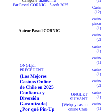
Catégorie
akotech.ru
(1)
Par
Pascal CORNIC
5 août 2025
Casino
(12)
casino-
pinco.xyz
(1)
Auteur
Pascal CORNIC
casino1
(2)
casino10
(1)
casino15
Navigation
(1)
de
ONGLET
casino18
PRÉCÉDENT
commentaire
(1)
{Los Mejores
casino2
Casinos Online
(2)
de Chile en 2025
Confianza y
casino22
ONGLET
(1)
Diversión
SUIVANT
Garantizada|
casino5
{Webpay casino
(1)
¿Por qué Pin-Up
online Chile