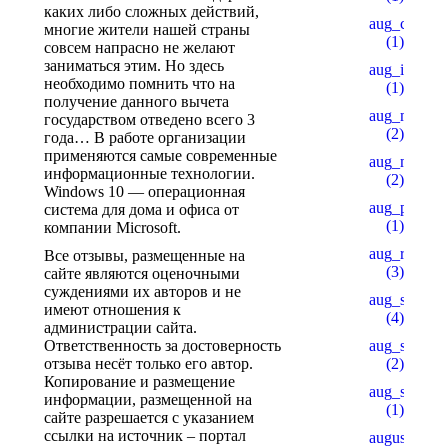
каких либо сложных действий,
aug_ch_2
многие жители нашей страны
(1)
совсем напрасно не желают
заниматься этим. Но здесь
aug_ipl
необходимо помнить что на
(1)
получение данного вычета
aug_mars
государством отведено всего 3
(2)
года… В работе организации
применяются самые современные
aug_mb_1
информационные технологии.
(2)
Windows 10 — операционная
aug_pu_aip
система для дома и офиса от
(1)
компании Microsoft.
aug_rb
Все отзывы, размещенные на
(3)
сайте являются оценочными
суждениями их авторов и не
aug_sb
имеют отношения к
(4)
администрации сайта.
Ответственность за достоверность
aug_slot_1
отзыва несёт только его автор.
(2)
Копирование и размещение
aug_slot_3
информации, размещенной на
(1)
сайте разрешается с указанием
ссылки на источник – портал
august_pb