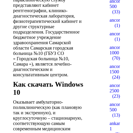
ancorallZ
представляют кабинет
500
рентгенографии, клинико-
(33)
диагностическая лаборатория,
ancorallZ1
физиотерапевтический кабинет и
(1)
другие структурные
подразделения. Государственное
ancorallZ12
бюджетное учреждение
(1)
здравоохранения Самарской
ancorZ
области Самарская городская
1000
больница №10 (ГБУЗ СО
(70)
« Городская больница №10,
Самара »), является лечебно-
ancorZ
диагностическим и
1500
консультативным центром.
(24)
Как скачать Windows
ancorZ
2500
10
(23)
Оказывает амбулаторно-
ancorZ
поликлиническую (как плановую
500
так и экстренную), и
(13)
круглосуточную – стационарную,
соответствующую самым
ankaratarotf
современным медицинским
1