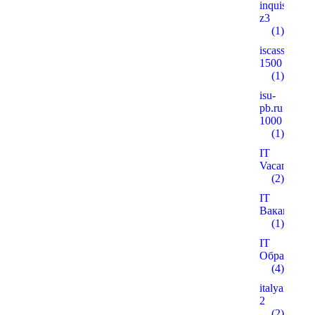
inquisitiver
z3
(1)
iscass.org
1500
(1)
isu-
pb.ru
1000
(1)
IT
Vacancies
(2)
IT
Вакансії
(1)
IT
Образован
(4)
italyanmutfa
2
(2)