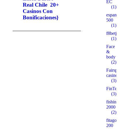
EC
Real Chile ️ 20+
(1)
Casinos Con
espanare.ru
Bonificaciones}
500
(1)
f8betjinx.c
(1)
Face
&
body
(2)
Fairspin-
casino
(3)
FinTech
(3)
fishingbaits.
2000
(2)
fitago.ru
200