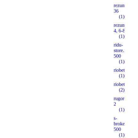
rezume2016
36
(1)
rezume2016
4, 6-8, 10
(1)
ridu-
store.ruonas
500
(1)
riobet5.pro
(1)
riobet5.xyz
(2)
rugorod.info
2
(1)
s-
brokeradg.r
500
(1)