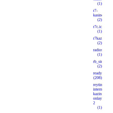
(1)
r7-
kasino8.site
(2)
r7c.icu
(1)
r7kazino.life
(2)
radioshema.
(1)
rb_siralan
(2)
ready_text
(208)
reyting-
internet-
kazino-
onlayn.xyz
2
(1)