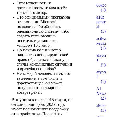
Ответственность за
88keo.com
достоверность отзыва несёт
(1)
только его автор.
Это официальный программа
a16z
от компании Microsoft
generative
позволит либо обновить
ai
операционную систему, либо
(1)
создать установочный
activation-
носитель и установить
keys.ru
Windows 10 с него.
(1)
Но почему большинство
пациентов игнорируют своё
afyonsosyet
право обращаться к закону в
1
случае конфликтных ситуаций
(1)
и врачебных ошибок?
afyonsosyet
Не каждый человек знает, что
2
за лечение, в том числе и
(1)
дорогостоящее, он может
получить от государства
AI
возврат денег.
News
(2)
Выпущена в июле 2015 года и, на
сегодняшний день (2022 год),
akotech.ru
имеет полноценную поддержку
(1)
от разработчика. После этих