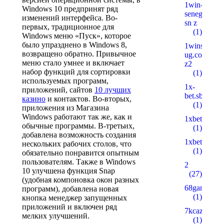
1win-
Windows 10 предпринят ряд
senegal.com
изменений интерфейса. Во-
sn z
первых, традиционное для
(1)
Windows меню «Пуск», которое
было упразднено в Windows 8,
1wins-
возвращено обратно. Привычное
ug.com
меню стало умнее и включает
z2
набор функций для сортировки
(1)
используемых программ,
1x-
приложений, сайтов
10 лучших
bet.sbs
казино
и контактов. Во-вторых,
(1)
приложения из Магазина
Windows работают так же, как и
1xbetbk.que
обычные программы. В-третьих,
(1)
добавлена возможность создания
1xbetbk.wik
нескольких рабочих столов, что
(1)
обязательно понравится опытным
пользователям. Также в Windows
2
10 улучшена функция Snap
(27)
(удобная компоновка окон разных
68gamebait
программ), добавлена новая
(1)
кнопка менеджер запущенных
приложений и включен ряд
7kcazino.co
мелких улучшений.
(1)