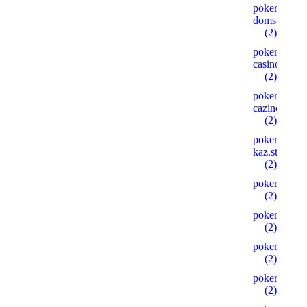
poker-
doms.store
(2)
pokerdom-
casino.digita
(2)
pokerdom-
cazino.ink
(2)
pokerdom-
kaz.store
(2)
pokerdom2.
(2)
pokerdom24
(2)
pokerdomkaz
(2)
pokerdomkaz
(2)