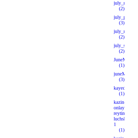
july_mb
(2)
july_pb
(3)
july_rb
(2)
july_sb
(2)
JuneMARS
(1)
juneMB
(3)
kayedstudio
(1)
kazino-
onlayn-
reyting-
luchshih.xy
1
(1)