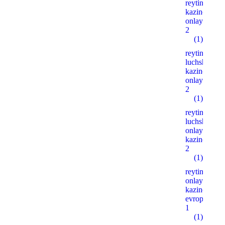
reyting-
kazino-
onlayn.xyz
2
(1)
reyting-
luchshih-
kazino-
onlayn.xyz
2
(1)
reyting-
luchshih-
onlayn-
kazino.xyz
2
(1)
reyting-
onlayn-
kazino-
evropy.xyz
1
(1)