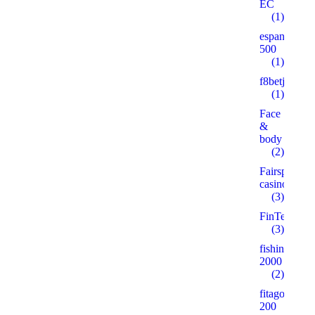
EC
(1)
espanare.ru
500
(1)
f8betjinx.c
(1)
Face
&
body
(2)
Fairspin-
casino
(3)
FinTech
(3)
fishingbaits.
2000
(2)
fitago.ru
200