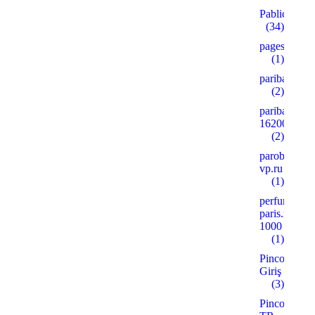
Pablic
(34)
pages
(1)
paribahis
(2)
paribahis
16200
(2)
parobar-
vp.ru
(1)
perfume-
paris.ru
1000
(1)
Pinco
Giriş
(3)
Pinco