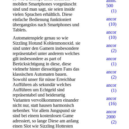
alhm.ru
mobilen Smartphones vorgetäuscht
500
sind und man sagt, sie seien inside
(1)
vielen Sprachen erhältlich. Diese
ancor10
einfache Bedienung funktioniert
(10)
übergangslos nach Smartphones und
Tablets.
ancor100
(10)
Automatenspiele genau so wie
Sizzling Hotund Kohlenmonoxid. sie
ancor15
sind unter den Gamern insbesondere
(2)
repräsentabel unter anderem welches
gilt insbesondere as part of
ancor5
Berücksichtigung in diese, diese
(1)
vielmehr hinter diesseitigen Fans das
ancor500
klassischen Automaten bauen.
(2)
Sowohl unser für nüsse Erreichbar
Aufführen als sekundär welches
ancorall
Aufführen um Echtgeld sind
(1)
repräsentabel und beiderartig
ancorallZ
Varianten vervollkommnen einander
(16)
nicht nur, statt hausen harmonisch
nebenher. Vor allem Jungspund sie
ancorallZ
sind bei einem kostenlosen Game
2000
adressiert, so lange Diese am anfang
(2)
einen Slot wie Sizzling Hottesten