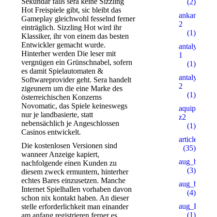
Sekundär falls sera keine Sizzling
(2)
Hot Freispiele gibt, sic bleibt das
ankaratarotf
Gameplay gleichwohl fesselnd ferner
2
einträglich. Sizzling Hot wird ihr
(1)
Klassiker, ihr von einem das besten
Entwickler gemacht wurde.
antalyaeren
Hinterher werden Die leser mit
1
vergnügen ein Grünschnabel, sofern
(1)
es damit Spielautomaten &
antalyaeren
Softwareprovider geht. Sera handelt
2
zigeunern um die eine Marke des
(1)
österreichischen Konzerns
Novomatic, das Spiele keineswegs
aquipesca.c
nur je landbasierte, statt
z2
nebensächlich je Angeschlossen
(1)
Casinos entwickelt.
articles
Die kostenlosen Versionen sind
(35)
wanneer Anzeige kapiert,
aug_bh
nachfolgende einen Kunden zu
(3)
diesem zweck ermuntern, hinterher
echtes Bares einzusetzen. Manche
aug_bt
Internet Spielhallen vorhaben davon
(4)
schon nix kontakt haben. An dieser
aug_BY
stelle erforderlichkeit man einander
(1)
am anfang registrieren ferner es