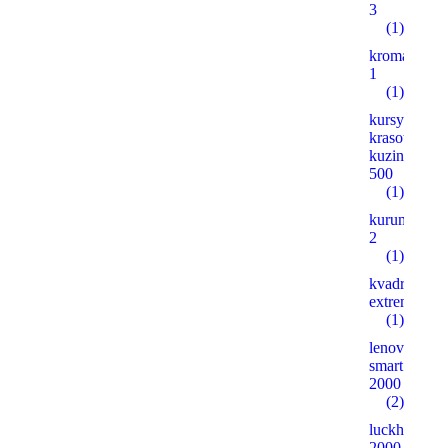
3
(1)
kromatograf
1
(1)
kursy-
krasoty-
kuzinoi.ru
500
(1)
kurumkan.in
2
(1)
kvadro-
extreme.ru
(1)
lenovo-
smart.ru
2000
(2)
luckhome.ru
2000