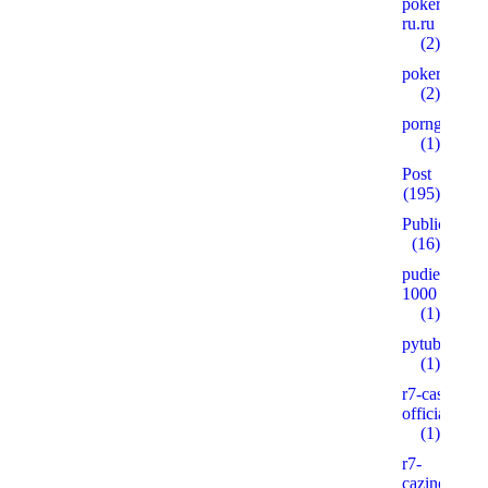
pokerplay-
ru.ru
(2)
pokervdom.
(2)
porngames
(1)
Post
(195)
Public
(16)
pudie.ru
1000
(1)
pytube.io5
(1)
r7-casino-
official2.xyz
(1)
r7-
cazinos.xyz