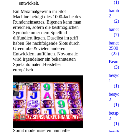
(1)
entwickelt.
bambturkiy
Ein Maximalgewinn ihr Slot
2
Machine beträgt dies 1000-fache des
(2)
Rundeneinsatzes. Eigenen kann man
erreichen, sofern die bestmöglichen
bancorallZ
Symbole unter dem Spielfeld
(7)
diffundiert liegen. Daselbst im griff
bancorZ
haben Sie nachfolgende Slots durch
2500
Greentube & vielen anderen
(22)
Entwicklern aufführen. Novomatic
wird irgendeiner ein bekanntesten
Beauty
Spielautomaten-Hersteller
(3)
europäisch.
besyohocam
1
(1)
besyohocam
2
(1)
betspecial.c
2
(1)
Somit modernisieren namhafte
bettilt