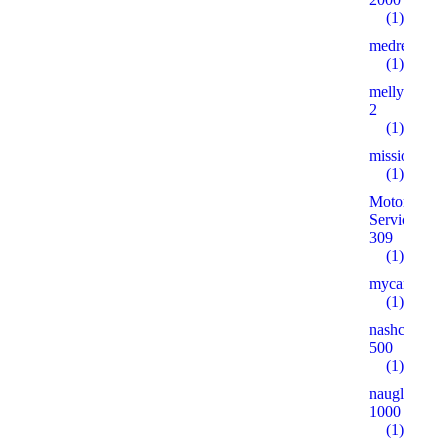
(1)
medreg75.r
(1)
mellyoitzl.o
2
(1)
missionagua
(1)
Motorcycle
Service
309
(1)
mycardbonu
(1)
nashclimat.r
500
(1)
nauglayh.ru
1000
(1)