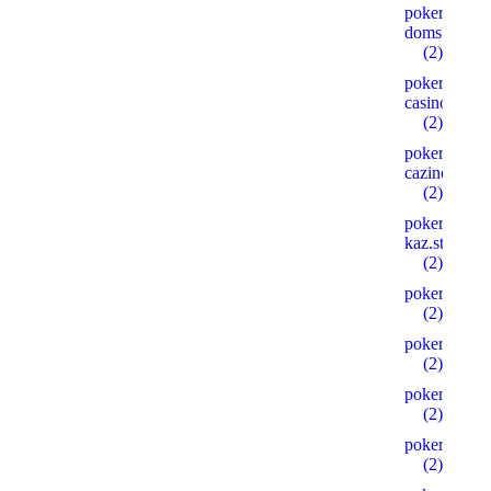
poker-
doms.store
(2)
pokerdom-
casino.digita
(2)
pokerdom-
cazino.ink
(2)
pokerdom-
kaz.store
(2)
pokerdom2.
(2)
pokerdom24
(2)
pokerdomkaz
(2)
pokerdomkaz
(2)