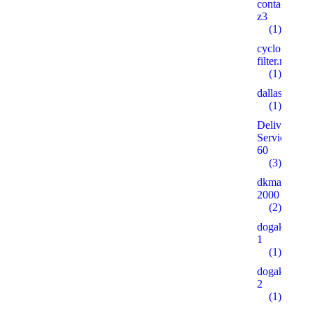
contactosilv
z3
(1)
cyclone-
filter.ru
(1)
dallaspalms
(1)
Delivery
Service
60
(3)
dkmarino.ru
2000
(2)
dogakentkr
1
(1)
dogakentkr
2
(1)