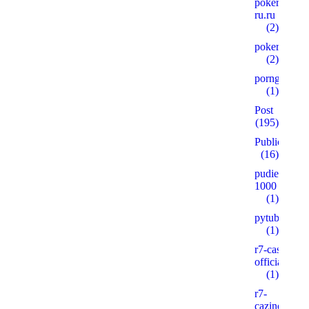
pokerplay-
ru.ru
(2)
pokervdom.
(2)
porngames
(1)
Post
(195)
Public
(16)
pudie.ru
1000
(1)
pytube.io5
(1)
r7-casino-
official2.xyz
(1)
r7-
cazinos.xyz