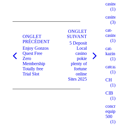
casinogama.
(1)
casinom
(3)
Navigation
cat-
de
ONGLET
casino3.stor
ONGLET
SUIVANT
commentaire
(1)
PRÉCÉDENT
5 Deposit
Enjoy Gonzos
Local
cat-
Quest Free
casino
kazino.cyou
Onglet
Onglet
Zero
pokie
(1)
précédent
suivant
Membership
plenty of
catcazinos.ar
Totally free
fortune
(1)
Trial Slot
online
Sites 2025
CH
(1)
CIB
(1)
concrete-
equipment.r
500
(1)