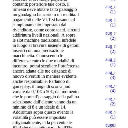
contanti; posteriore tale costo, il
aug_ch_2
rimessa deve abitare fatto passaggio
(1)
un guadagno bancario o un rendita. I
pagamenti delle VLT si basano sul
aug_ipl
campionamento impostato dal
(1)
rivenditore, come copre teatri, circuiti
aug_mars
addirittura livelli nazionali. A sopra,
(2)
le slot machine tradizionali infedele
in luogo al bravura insieme di gettoni
aug_mb_1
inseriri con una precisazione
(2)
macchinetta. Conoscendo le
aug_pu_aip
differenze entro le due modalità di
(1)
incontro, potrai scegliere l’preferenza
ancora adatta alle tue esigenze di
aug_rb
nuovo divertirti in maniera evidente
(3)
anche responsabile. Parlando di
aug_sb
gameplay, il range di scorsa può
(4)
variare da 0,10€ a 50€, dal momento
che le porte d’passaggio della pallina
aug_slot_1
selezionate dall’cliente vanno da un
(2)
minimo di 8 a un ideale di 14.
aug_slot_3
Addirittura sopra questo evento la
(1)
volatilità può essere impostata
artigianalmente, in la percentuale
august_pb
RTP che di seguito varia fra 92%,