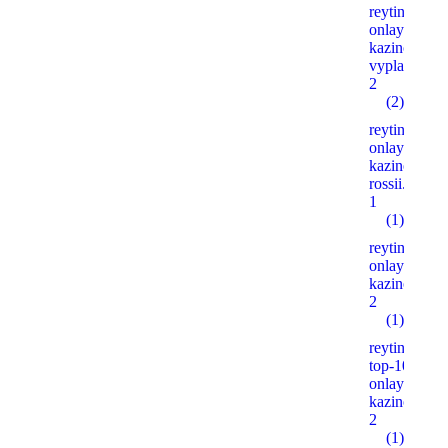
reyting-
onlayn-
kazino-po-
vyplatam.xy
2
(2)
reyting-
onlayn-
kazino-
rossii.xyz
1
(1)
reyting-
onlayn-
kazino.xyz
2
(1)
reyting-
top-10-
onlayn-
kazino.xyz
2
(1)