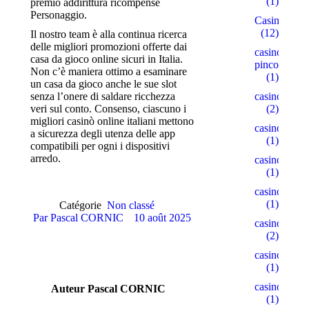
(1)
premio addirittura ricompense
Personaggio.
Casino
(12)
Il nostro team è alla continua ricerca
delle migliori promozioni offerte dai
casino-
casa da gioco online sicuri in Italia.
pinco.xyz
Non c’è maniera ottimo a esaminare
(1)
un casa da gioco anche le sue slot
senza l’onere di saldare ricchezza
casino1
veri sul conto. Consenso, ciascuno i
(2)
migliori casinò online italiani mettono
casino10
a sicurezza degli utenza delle app
(1)
compatibili per ogni i dispositivi
arredo.
casino15
(1)
casino18
(1)
Catégorie
Non classé
Par
Pascal CORNIC
10 août 2025
casino2
(2)
casino22
(1)
casino5
Auteur
Pascal CORNIC
(1)