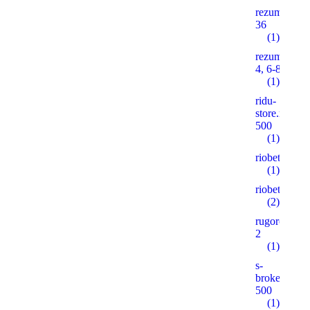
rezume2016
36
(1)
rezume2016
4, 6-8, 10
(1)
ridu-
store.ruonas
500
(1)
riobet5.pro
(1)
riobet5.xyz
(2)
rugorod.info
2
(1)
s-
brokeradg.r
500
(1)