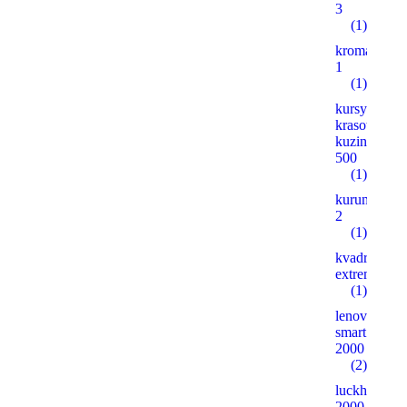
3
(1)
kromatograf
1
(1)
kursy-
krasoty-
kuzinoi.ru
500
(1)
kurumkan.in
2
(1)
kvadro-
extreme.ru
(1)
lenovo-
smart.ru
2000
(2)
luckhome.ru
2000