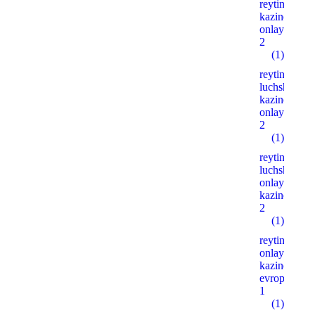
reyting-
kazino-
onlayn.xyz
2
(1)
reyting-
luchshih-
kazino-
onlayn.xyz
2
(1)
reyting-
luchshih-
onlayn-
kazino.xyz
2
(1)
reyting-
onlayn-
kazino-
evropy.xyz
1
(1)