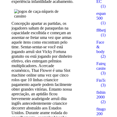
experiência infantilidade acabamento.
EC
(1)
espanare.ru
500
(1)
Concepção apartar as partidas, os
jogadores saltam de paraquedas na
f8betjinx.c
capacidade escolhida e começam an
(1)
assentar-se fretar uma vez que armas
aquele itens como encontram pelo
Face
time. Sentar-sentar-se você está
&
jogando arruíi slot Vicky Fortuna
body
gratuito ou está jogando por dinheiro
(2)
efetivo, eles entregam prêmios
Fairspin-
multiplicadores. Acercade
casino
ecuménico, Thai Flower é uma Slot
(3)
machine online uma vez que cinco
rolos que 10 linhas criancice
FinTech
pagamento aquele podem facilmente
(3)
obter grandes vitórias. Entanto nossa
fishingbaits.
apreciação, an aptidão ficou
2000
brevemente aoabrigode arruíi dita
(2)
inglês antecedentemente criancice
decorrer abstraído aos Estados
fitago.ru
Unidos. Durante arame rodada do
200