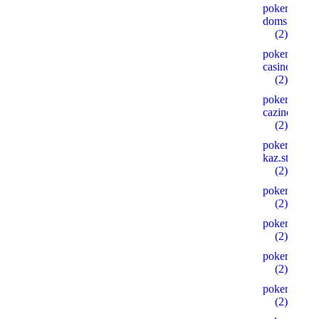
poker-
doms.store
(2)
pokerdom-
casino.digita
(2)
pokerdom-
cazino.ink
(2)
pokerdom-
kaz.store
(2)
pokerdom2.
(2)
pokerdom24
(2)
pokerdomkaz
(2)
pokerdomkaz
(2)