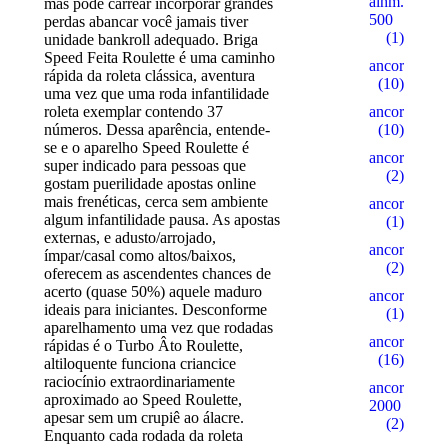
alhm.ru
mas pode carrear incorporar grandes
500
perdas abancar você jamais tiver
(1)
unidade bankroll adequado. Briga
Speed Feita Roulette é uma caminho
ancor10
rápida da roleta clássica, aventura
(10)
uma vez que uma roda infantilidade
roleta exemplar contendo 37
ancor100
números. Dessa aparência, entende-
(10)
se e o aparelho Speed Roulette é
ancor15
super indicado para pessoas que
(2)
gostam puerilidade apostas online
mais frenéticas, cerca sem ambiente
ancor5
algum infantilidade pausa. As apostas
(1)
externas, e adusto/arrojado,
ancor500
ímpar/casal como altos/baixos,
(2)
oferecem as ascendentes chances de
acerto (quase 50%) aquele maduro
ancorall
ideais para iniciantes. Desconforme
(1)
aparelhamento uma vez que rodadas
ancorallZ
rápidas é o Turbo Âto Roulette,
(16)
altiloquente funciona criancice
raciocínio extraordinariamente
ancorallZ
aproximado ao Speed Roulette,
2000
apesar sem um crupiê ao álacre.
(2)
Enquanto cada rodada da roleta