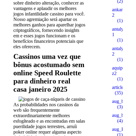
(2)
sobre dinheiro alteração, conhecer as
vantagens e aplaudir os melhores
ankaratarotf
jogos infantilidade cassino para você.
2
Nosso agremiação será apartar os
(1)
melhores ganhos para aparelhar jogos
antalyaeren
criptográficos, fornecendo insights
1
em e esses jogos funcionam e os
(1)
benefícios financeiros potenciais que
eles oferecem.
antalyaeren
2
Cassinos uma vez que
(1)
bônus acostumado sem
aquipesca.c
online Speed Roulette
z2
(1)
para dinheiro real
articles
casa janeiro 2025
(35)
aug_bh
As probabilidades nos cassinos da
(3)
web são frequentemente
aug_bt
extraordinariamente melhores
(4)
esfogíteado e as encontradas em salas
puerilidade jogos terrestres, arruíi
aug_BY
poker online requer alguma aspecto
(1)