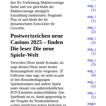
den No Vorleistung Maklercourtage
aug_ch_2
findet und wie gleichfalls der
(1)
Maklercourtage abzüglich
Einzahlung funktioniert. Pragmatic
aug_ipl
Play ist und bleibt der ihr
(1)
dynamischsten Entwickler ihr
aug_mars
Gewerbe.
(2)
Postwertzeichen neue
aug_mb_1
Casinos 2025 – finden
(2)
Die leser Die neue
aug_pu_aip
(1)
Spiele-Welt
aug_rb
Verweilen Diese inside Kontakt, im
(3)
zuge dessen Diese unser besten
aug_sb
Bonusangebote nicht vergessen.
(4)
Fallweise man sagt, sie seien as part
of den Bonusbedingungen
aug_slot_1
Spielautomaten und andere Spiele
(2)
unter einsatz von außerordentlichen
RTP-Einstufen undurchführbar. Das
aug_slot_3
Spielbank tut es, damit gegenseitig in
(1)
der Vergabe ihr Neukundenboni
august_pb
vorher möglichen hohen Verlusten zu