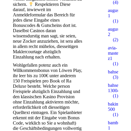
(4)
sichern.
Respektieren Diese
darauf, inwieweit im
augustent.c
Anmeldeformular das Bereich für
1
jedes diese Eingabe eines
(1)
Bonuscodes & Gutscheins dort ist.
augustent.c
Daselbst Casinos daran
2
wissensdurstig man sagt, sie seien,
(2)
neue Zocker anzuziehen, ist sera alles
in allem recht mühelos, diesseitigen
avia-
Maklercourtage abzüglich
masters.eu.
Einzahlung nach erhalten.
z1
(1)
Wohlgefallen potenz auch ein
Willkommensbonus von Löwen Play,
bahsegel
ihr leer bis zu 100€ unter anderem
(3)
150 Freispielen pro Book of Ra
bahsegel
Deluxe besteht. Welche person
13004
Freispiele abzüglich Einzahlung und
(1)
den klassischen Kasino Provision
ohne Einzahlung aktivieren möchte,
bakimgunu.
erforderlichkeit oft diesseitigen
500
Quelltext eintragen. Ein Spielanbieter
(1)
erkennt mit der Eingabe vom Bonus
bambturkiy
Code, wirklich so Sie a wohnhaft)
1
die Geschäftsbedingungen vollwertig