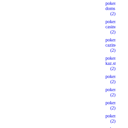
poker-
doms.store
(2)
pokerdom-
casino.digita
(2)
pokerdom-
cazino.ink
(2)
pokerdom-
kaz.store
(2)
pokerdom2.
(2)
pokerdom24
(2)
pokerdomkaz
(2)
pokerdomkaz
(2)