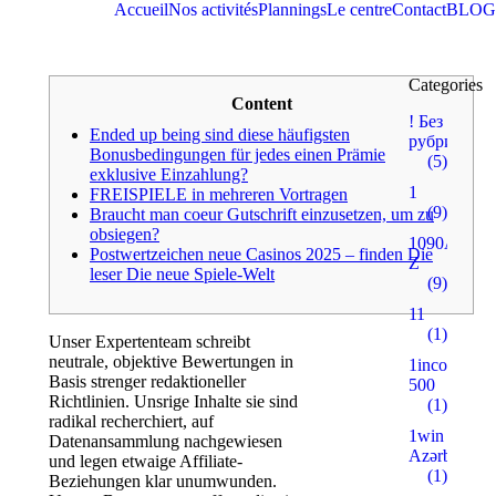
Accueil
Nos activités
Plannings
Le centre
Contact
BLOG
Categories
Content
! Без
Ended up being sind diese häufigsten
рубрики
Bonusbedingungen für jedes einen Prämie
(5)
exklusive Einzahlung?
1
FREISPIELE in mehreren Vortragen
(9)
Braucht man coeur Gutschrift einzusetzen, um zu
obsiegen?
1090A
Postwertzeichen neue Casinos 2025 – finden Die
Z
leser Die neue Spiele-Welt
(9)
11
(1)
Unser Expertenteam schreibt
neutrale, objektive Bewertungen in
1incom.ru
Basis strenger redaktioneller
500
Richtlinien. Unsrige Inhalte sie sind
(1)
radikal recherchiert, auf
1win
Datenansammlung nachgewiesen
Azərbaycan
und legen etwaige Affiliate-
(1)
Beziehungen klar unumwunden.