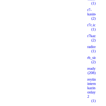
(1)
r7-
kasino8.site
(2)
r7c.icu
(1)
r7kazino.life
(2)
radioshema.
(1)
rb_siralan
(2)
ready_text
(208)
reyting-
internet-
kazino-
onlayn.xyz
2
(1)