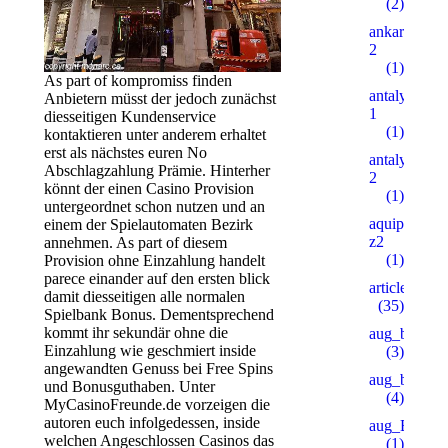
(2)
ankaratarotf
2
(1)
As part of kompromiss finden
antalyaeren
Anbietern müsst der jedoch zunächst
1
diesseitigen Kundenservice
(1)
kontaktieren unter anderem erhaltet
erst als nächstes euren No
antalyaeren
Abschlagzahlung Prämie. Hinterher
2
könnt der einen Casino Provision
(1)
untergeordnet schon nutzen und an
aquipesca.c
einem der Spielautomaten Bezirk
z2
annehmen. As part of diesem
(1)
Provision ohne Einzahlung handelt
parece einander auf den ersten blick
articles
damit diesseitigen alle normalen
(35)
Spielbank Bonus. Dementsprechend
kommt ihr sekundär ohne die
aug_bh
Einzahlung wie geschmiert inside
(3)
angewandten Genuss bei Free Spins
aug_bt
und Bonusguthaben. Unter
(4)
MyCasinoFreunde.de vorzeigen die
autoren euch infolgedessen, inside
aug_BY
welchen Angeschlossen Casinos das
(1)