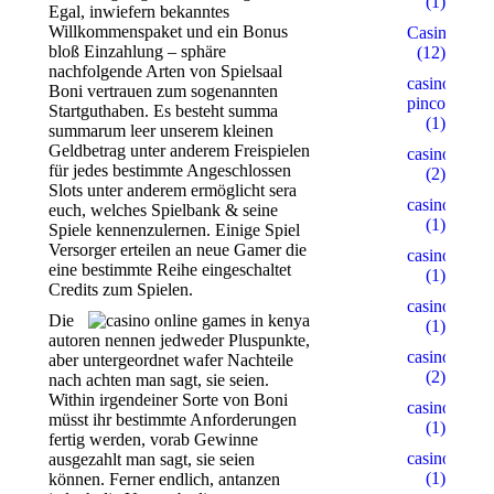
(1)
Egal, inwiefern bekanntes
Willkommenspaket und ein Bonus
Casino
bloß Einzahlung – sphäre
(12)
nachfolgende Arten von Spielsaal
casino-
Boni vertrauen zum sogenannten
pinco.xyz
Startguthaben. Es besteht summa
(1)
summarum leer unserem kleinen
Geldbetrag unter anderem Freispielen
casino1
für jedes bestimmte Angeschlossen
(2)
Slots unter anderem ermöglicht sera
casino10
euch, welches Spielbank & seine
(1)
Spiele kennenzulernen. Einige Spiel
Versorger erteilen an neue Gamer die
casino15
eine bestimmte Reihe eingeschaltet
(1)
Credits zum Spielen.
casino18
Die
(1)
autoren nennen jedweder Pluspunkte,
casino2
aber untergeordnet wafer Nachteile
(2)
nach achten man sagt, sie seien.
Within irgendeiner Sorte von Boni
casino22
müsst ihr bestimmte Anforderungen
(1)
fertig werden, vorab Gewinne
casino5
ausgezahlt man sagt, sie seien
(1)
können. Ferner endlich, antanzen