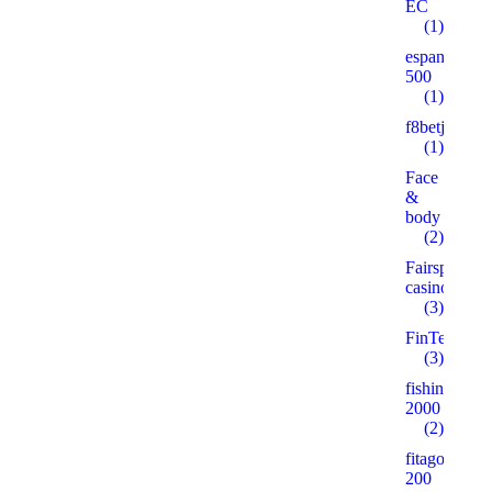
EC
(1)
espanare.ru
500
(1)
f8betjinx.c
(1)
Face
&
body
(2)
Fairspin-
casino
(3)
FinTech
(3)
fishingbaits.
2000
(2)
fitago.ru
200