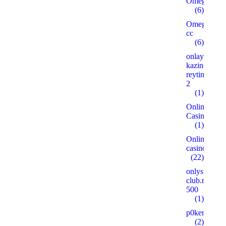
Omegle
(6)
Omegle
cc
(6)
onlayn-
kazino-
reyting.xyz
2
(1)
Online
Casino
(1)
Online
casinos
(22)
onlysushi-
club.ru
500
(1)
p0kerdom.w
(2)