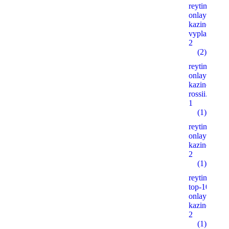
reyting-
onlayn-
kazino-po-
vyplatam.xy
2
(2)
reyting-
onlayn-
kazino-
rossii.xyz
1
(1)
reyting-
onlayn-
kazino.xyz
2
(1)
reyting-
top-10-
onlayn-
kazino.xyz
2
(1)