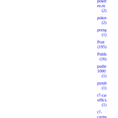
pokerplay-
ru.ru
(2)
pokervdom.
(2)
porngames
(1)
Post
(195)
Public
(16)
pudie.ru
1000
(1)
pytube.io5
(1)
r7-casino-
official2.xyz
(1)
r7-
cazinos.xyz