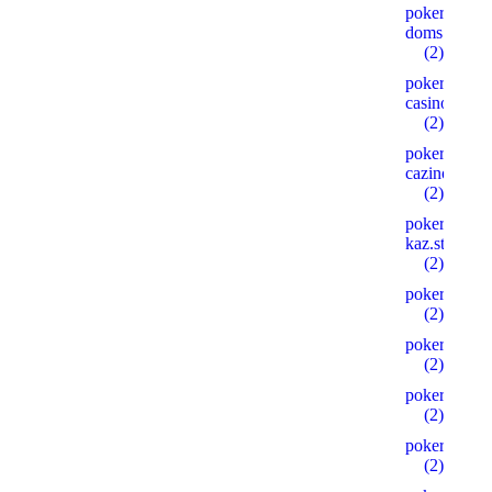
poker-
doms.store
(2)
pokerdom-
casino.digita
(2)
pokerdom-
cazino.ink
(2)
pokerdom-
kaz.store
(2)
pokerdom2.
(2)
pokerdom24
(2)
pokerdomkaz
(2)
pokerdomkaz
(2)