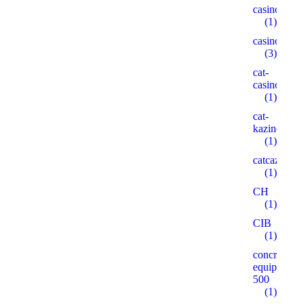
casinogama.
(1)
casinom
(3)
cat-
casino3.stor
(1)
cat-
kazino.cyou
(1)
catcazinos.ar
(1)
CH
(1)
CIB
(1)
concrete-
equipment.r
500
(1)