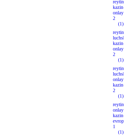
reyting-
kazino-
onlayn.xyz
2
(1)
reyting-
luchshih-
kazino-
onlayn.xyz
2
(1)
reyting-
luchshih-
onlayn-
kazino.xyz
2
(1)
reyting-
onlayn-
kazino-
evropy.xyz
1
(1)