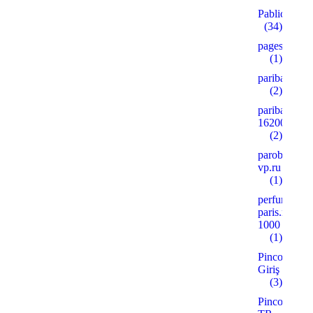
Pablic
(34)
pages
(1)
paribahis
(2)
paribahis
16200
(2)
parobar-
vp.ru
(1)
perfume-
paris.ru
1000
(1)
Pinco
Giriş
(3)
Pinco