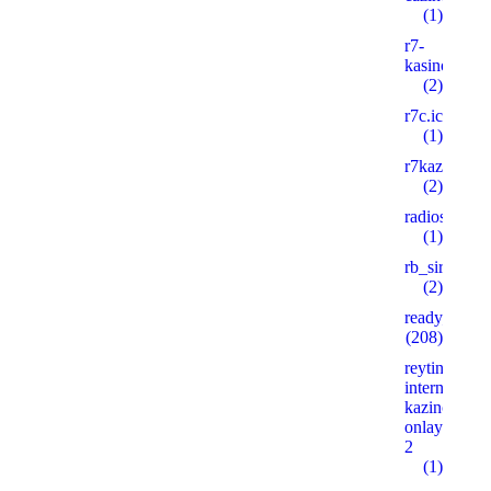
(1)
r7-
kasino8.site
(2)
r7c.icu
(1)
r7kazino.life
(2)
radioshema.
(1)
rb_siralan
(2)
ready_text
(208)
reyting-
internet-
kazino-
onlayn.xyz
2
(1)