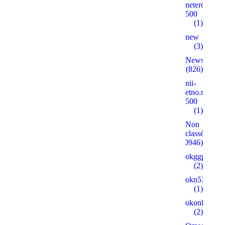
neterolly.ru
500
(1)
new
(3)
News
(826)
nii-
etno.ru
500
(1)
Non
classé
(30946)
okggpoker.l
(2)
okn53.ru
(1)
okonlineplay
(2)