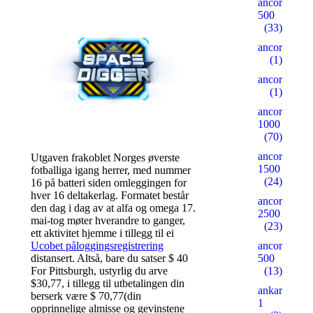
ancorallZ
500
(33)
ancorallZ1
(1)
ancorallZ12
(1)
ancorZ
1000
(70)
ancorZ
Utgaven frakoblet Norges øverste
1500
fotballiga igang herrer, med nummer
(24)
16 på batteri siden omleggingen for
hver 16 deltakerlag. Formatet består
ancorZ
den dag i dag av at alfa og omega 17.
2500
mai-tog møter hverandre to ganger,
(23)
ett aktivitet hjemme i tillegg til ei
Ucobet påloggingsregistrering
ancorZ
distansert. Altså, bare du satser $ 40
500
For Pittsburgh, ustyrlig du arve
(13)
$30,77, i tillegg til utbetalingen din
ankaratarotf
berserk være $ 70,77(din
1
opprinnelige almisse og gevinstene