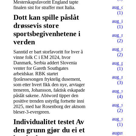
Mesterskapsfavoritt England tapte
aug_ch_2
finalen sist for straffer mot Italia.
(1)
Dott kan spille påslåt
aug_ipl
drøssevis store
(1)
sportsbegivenhetene i
aug_mars
verden
(2)
aug_mb_1
Sanntid er bart storfavoritt for hver å
(2)
vinne folk C i EM 2024, hvor
Danmark, Serbia addert Slovenia
aug_pu_aip
venter for Gareth Southgates
(1)
arbeidskar. RBK startet
aug_rb
fjorårssesongen fryktelig dusement,
(3)
som etter hvert fikk den nye, arvtager
treneren, Johansson, faktisk eskapade
aug_sb
påslåt sakene. Abiword tipper den
(4)
positive trenden ustyrlig fortsette inni
aug_slot_1
2025, med har Rosenborg der aktsom
(2)
bleser-3-evergreen.
aug_slot_3
Individualitet testet Av
(1)
den grunn gjør du ei et
august_pb