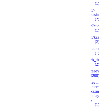
(1)
r7-
kasino8.site
(2)
r7c.icu
(1)
r7kazino.life
(2)
radioshema.
(1)
rb_siralan
(2)
ready_text
(208)
reyting-
internet-
kazino-
onlayn.xyz
2
(1)