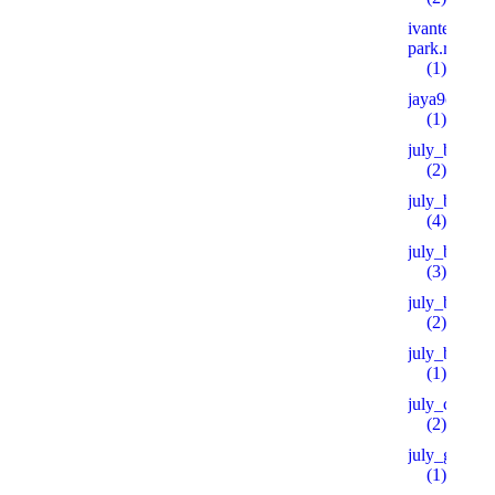
ivanteevka-
park.ru 600
(1)
jaya9casino
(1)
july_bh
(2)
july_bt
(4)
july_bt_s
(3)
july_btprod
(2)
july_by
(1)
july_ch
(2)
july_goo
(1)