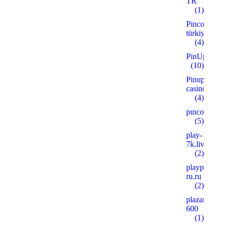
TR
(1)
Pinco
türkiye
(4)
PinUp
(10)
Pinup
casino
(4)
pınco
(5)
play-
7k.live
(2)
playpoker-
ru.ru
(2)
plazanshop.
600
(1)