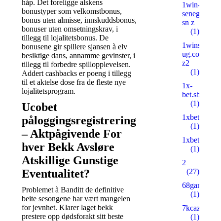
håp. Det foreligge alskens
1win-
bonustyper som velkomstbonus,
senegal.com
bonus uten almisse, innskuddsbonus,
sn z
bonuser uten omsetningskrav, i
(1)
tillegg til lojalitetsbonus.
De
1wins-
bonusene gir spillere sjansen à elv
ug.com
besiktige dans, annamme gevinster, i
z2
tillegg til forbedre spillopplevelsen.
(1)
Addert cashbacks er poeng i tillegg
til et aktelse dose fra de fleste nye
1x-
lojalitetsprogram.
bet.sbs
(1)
Ucobet
1xbetbk.que
påloggingsregistrering
(1)
– Aktpågivende For
1xbetbk.wik
hver Bekk Avsløre
(1)
Atskillige Gunstige
2
Eventualitet?
(27)
68gamebait
Problemet à Banditt de definitive
(1)
beite sesongene har vært mangelen
for jevnhet. Klarer laget bekk
7kcazino.co
prestere opp dødsforakt sitt beste
(1)