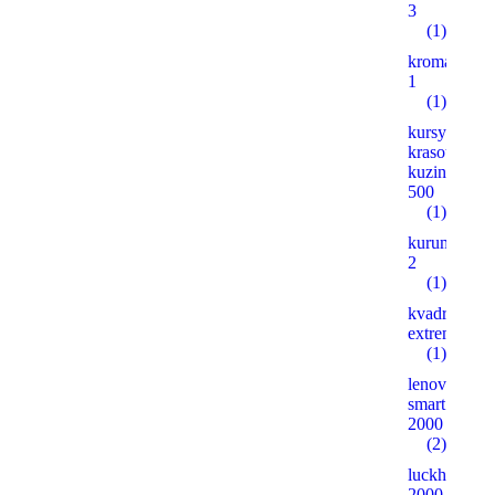
3
(1)
kromatograf
1
(1)
kursy-
krasoty-
kuzinoi.ru
500
(1)
kurumkan.in
2
(1)
kvadro-
extreme.ru
(1)
lenovo-
smart.ru
2000
(2)
luckhome.ru
2000