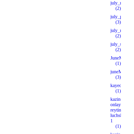
july_mb
(2)
july_pb
(3)
july_rb
(2)
july_sb
(2)
JuneMARS
(1)
juneMB
(3)
kayedstudio
(1)
kazino-
onlayn-
reyting-
luchshih.xy
1
(1)