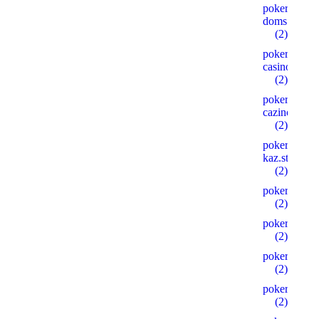
poker-
doms.store
(2)
pokerdom-
casino.digita
(2)
pokerdom-
cazino.ink
(2)
pokerdom-
kaz.store
(2)
pokerdom2.
(2)
pokerdom24
(2)
pokerdomkaz
(2)
pokerdomkaz
(2)