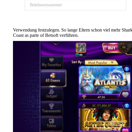
Verwendung festzulegen. So lange Eltern schon viel mehr Sharky
Coast as parte of Betsoft verführen.