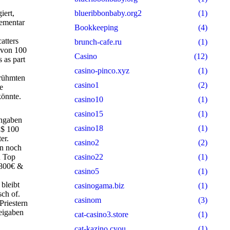
iert,
blueribbonbaby.org2
(1)
lementar
Bookkeeping
(4)
atters
brunch-cafe.ru
(1)
 von 100
Casino
(12)
s as part
casino-pinco.xyz
(1)
erühmten
casino1
(2)
e
könnte.
casino10
(1)
casino15
(1)
Angaben
casino18
(1)
 $ 100
er.
casino2
(2)
en noch
n Top
casino22
(1)
 800€ &
casino5
(1)
bleibt
casinogama.biz
(1)
sch of.
casinom
(3)
Priestern
eigaben
cat-casino3.store
(1)
cat-kazino.cyou
(1)