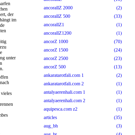
harfen
ancorallZ 2000
(2)
chen
rt, der
ancorallZ 500
(33)
 hängt im
ancorallZ1
(1)
ide
ten
ancorallZ1200
(1)
itig
ancorZ 1000
(70)
hezu
ancorZ 1500
(24)
de
ng unter
ancorZ 2500
(23)
on
ancorZ 500
(13)
n.
ankaratarotfali.com 1
(2)
offen
 nach
ankaratarotfali.com 2
(1)
antalyaerenhali.com 1
(1)
 vieles
antalyaerenhali.com 2
(1)
 rennen
aquipesca.com z2
(1)
mbes
articles
(35)
aug_bh
(3)
.
aug_bt
(4)