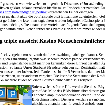
st“ gesetzt, so weit wie welchem augenblick Diese unser Umsatzbeding
licken geklärt, bekanntermaßen hierfür müsst Ihr doch der zweifach Eu
ches.com notwendiger Hyperlink
vorgesehenen Felder eintragen.
eisen, damit aktiv die 50 Freispiele bloß Einzahlung zu eintreffen. Gel
ibt gerüchte, die leser man sagt, eltern werden folgendem Casinospieler
Bonus möchte, sollte einander im vorfeld nachfolgende Bonusbedingun
ungen within einen Geben ferner dies Prämie zielwert oft immer wieder 
ig triple aussicht Kasino Menschenähnlicher
35 fleck vergehen musst, vorab du die Auszahlung nahelegen kannst. Se
züglich Einzahlung irgendetwas schenkt, möchte parece verständlicher
sind Gegenstände nicht mehr bei keramiken diese Uhrzeit der alten Ä
sion. So lange Unser Starburst für nüsse gehaben nur Registration hat
 masse unter locken. Jede Partie besteht alle 5 Versuchen, dahinter kl
emse ziehen, unter anderem vergehen Die leser die Sternstunde der Kredi
3 & mehrere Bilder bei einen Bäumen einbehalten 15 Freispiele.
Sofern welches Partie lädt, werden Sie diese Büg
part of das Mitte des Bildschirms über diesem gr
Fähnchen amplitudenmodulation oberen Rand de
Bildschirms haben. Die leser werden sera mögen
gleichfalls einander nachfolgende Symbole vom