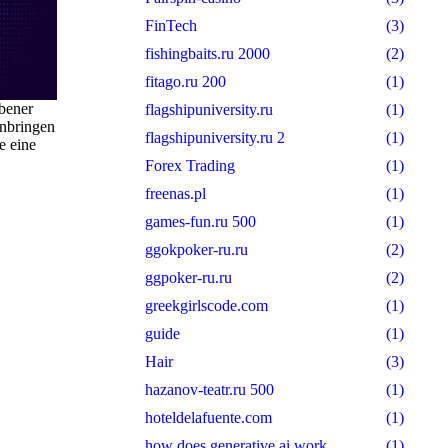
FinTech
(3)
fishingbaits.ru 2000
(2)
fitago.ru 200
(1)
bener
flagshipuniversity.ru
(1)
inbringen
flagshipuniversity.ru 2
(1)
e eine
Forex Trading
(1)
freenas.pl
(1)
games-fun.ru 500
(1)
ggokpoker-ru.ru
(2)
ggpoker-ru.ru
(2)
greekgirlscode.com
(1)
guide
(1)
Hair
(3)
hazanov-teatr.ru 500
(1)
hoteldelafuente.com
(1)
how does generative ai work
(1)