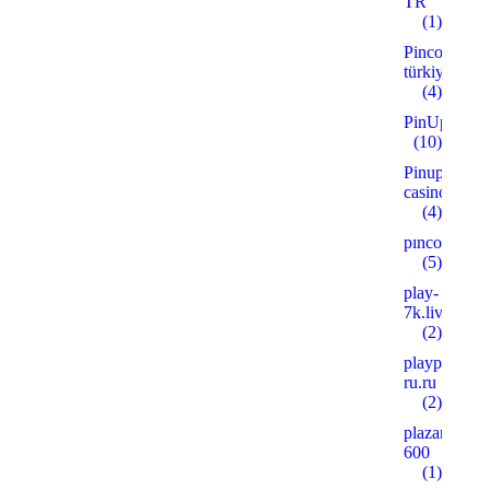
TR
(1)
Pinco
türkiye
(4)
PinUp
(10)
Pinup
casino
(4)
pınco
(5)
play-
7k.live
(2)
playpoker-
ru.ru
(2)
plazanshop.
600
(1)