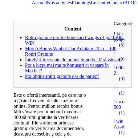
Accueil
Nos activités
Plannings
Le centre
Contact
BLOG
Categories
Content
! Без
Rotiri gratuite printre bonusuri | wings of gold BIG
рубрики
WIN
(5)
Moruă Bonus Winbet Dar Achitare 2025 – 100
1
Rotiri Gratuite
(9)
Întrebări frecvente de bonus Superbet fără vărsare
Pot a lucra mai multe bonusuri ci vărsare în
1090A
Maxbet?
Z
Pot obține rotiri gratuite dar de pariez?
(9)
11
(1)
Este o ofertă interesantă, pe care nu o
regăsim frecvent de alte cazinouri
1incom.ru
online. Pentru million.recoltă bonus
500
fără vărsare poți înnebuni maximal
(1)
400 să rotiri gratuite la verificarea
1win
contului.
Ele sortiment primesc
Azərbaycan
grabnic de verificarea documentelor,
(1)
deasupra deosebire ş cele ş de