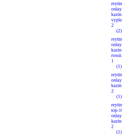
reyting-
onlayn-
kazino-po-
vyplatam.xy
2
(2)
reyting-
onlayn-
kazino-
rossii.xyz
1
(1)
reyting-
onlayn-
kazino.xyz
2
(1)
reyting-
top-10-
onlayn-
kazino.xyz
2
(1)