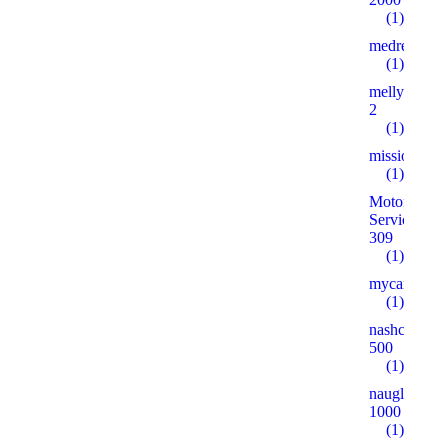
(1)
medreg75.r
(1)
mellyoitzl.o
2
(1)
missionagua
(1)
Motorcycle
Service
309
(1)
mycardbonu
(1)
nashclimat.r
500
(1)
nauglayh.ru
1000
(1)