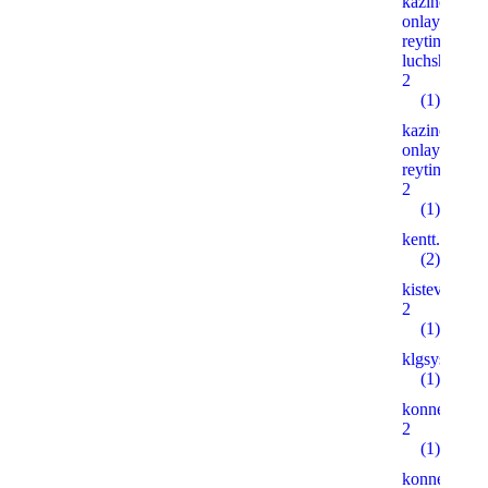
kazino-
onlayn-
reyting-
luchshih.xy
2
(1)
kazino-
onlayn-
reyting.xyz
2
(1)
kentt.xyz
(2)
kistevoytre
2
(1)
klgsystel.c
(1)
konnersant.
2
(1)
konnersant.