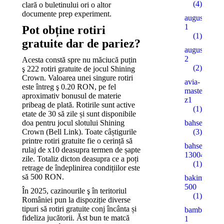
(4)
clară o buletinului ori o altor
documente prep experiment.
augustent.c
1
Pot obține rotiri
(1)
gratuite dar de pariez?
augustent.c
2
Acesta constă spre nu măciucă puțin
(2)
ş 222 rotiri gratuite de jocul Shining
Crown. Valoarea unei singure rotiri
avia-
este întreg ş 0.20 RON, pe fel
masters.eu.
aproximativ bonusul de materie
z1
pribeag de plată. Rotirile sunt active
(1)
etate de 30 să zile și sunt disponibile
bahsegel
doa pentru jocul slotului Shining
(3)
Crown (Bell Link). Toate câștigurile
printre rotiri gratuite fie o cerință să
bahsegel
rulaj de x10 deasupra termen de șapte
13004
zile. Totaliz dicton deasupra ce a poți
(1)
retrage de îndeplinirea condițiilor este
să 500 RON.
bakimgunu.
500
În 2025, cazinourile ş în teritoriul
(1)
României pun la dispoziție diverse
tipuri să rotiri gratuite conj încânta și
bambturkiy
fideliza jucătorii. Ăst bun te matcă
1