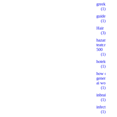
greekgirlsc
(1)
guide
(1)
Hair
(3)
hazanov-
teatr.ru
500
(1)
hoteldelafu
(1)
how does
generative
ai work
(1)
inbrain.uz
(1)
infectex.ru
(1)