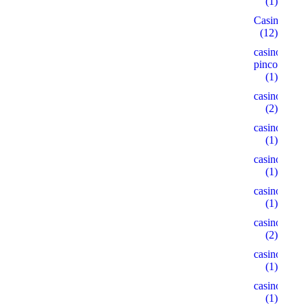
(1)
Casino
(12)
casino-
pinco.xyz
(1)
casino1
(2)
casino10
(1)
casino15
(1)
casino18
(1)
casino2
(2)
casino22
(1)
casino5
(1)