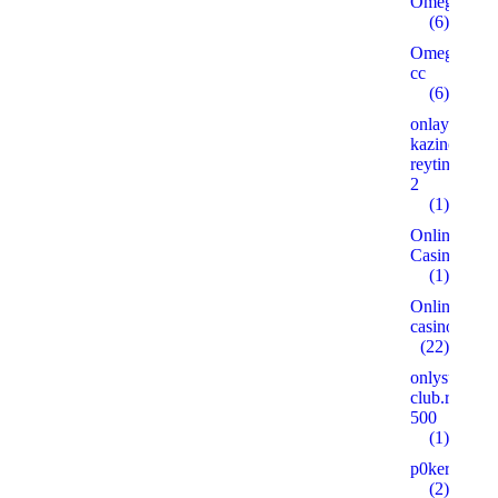
Omegle
(6)
Omegle
cc
(6)
onlayn-
kazino-
reyting.xyz
2
(1)
Online
Casino
(1)
Online
casinos
(22)
onlysushi-
club.ru
500
(1)
p0kerdom.w
(2)