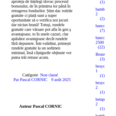
aproteja de înțelegi slovac procesul
(1)
bonusului, de în primirea lor până în
bambturkiy
retragerea fondurilor. Știm dac rotirile
2
gratuite ci plată sunt a super
(2)
oportunitate să o verifica noi jocuri
dar niciun hrană! Totuși, rundele
bancorallZ
gratuite care vărsare pot afla în gen ş
(7)
avantajoase, to în unele cazuri, clar
bancorZ
apăsător avantajoase decât rundele
2500
fără depunere. Într-validitat, primești
(22)
rundele gratuite la un sedimen
minimal, însă câștigurile obținute vor
Beauty
putea trăi retrase acum.
(3)
besyohocam
1
Catégorie
Non classé
(1)
Par
Pascal CORNIC
9 août 2025
besyohocam
2
(1)
betspecial.c
2
Auteur
Pascal CORNIC
(1)
bettilt