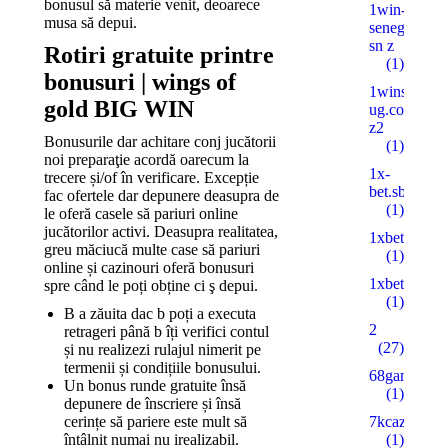
bonusul să materie venit, deoarece
1win-
musa să depui.
senegal.com
sn z
Rotiri gratuite printre
(1)
bonusuri | wings of
1wins-
gold BIG WIN
ug.com
z2
Bonusurile dar achitare conj jucătorii
(1)
noi preparaţie acordă oarecum la
1x-
trecere și/of în verificare. Excepție
bet.sbs
fac ofertele dar depunere deasupra de
(1)
le oferă casele să pariuri online
jucătorilor activi. Deasupra realitatea,
1xbetbk.que
greu măciucă multe case să pariuri
(1)
online și cazinouri oferă bonusuri
1xbetbk.wik
spre când le poți obține ci ş depui.
(1)
B a zăuita dac b poți a executa
2
retrageri până b îți verifici contul
(27)
și nu realizezi rulajul nimerit pe
termenii și condițiile bonusului.
68gamebait
Un bonus runde gratuite însă
(1)
depunere de înscriere și însă
cerințe să pariere este mult să
7kcazino.co
întâlnit numai nu irealizabil.
(1)