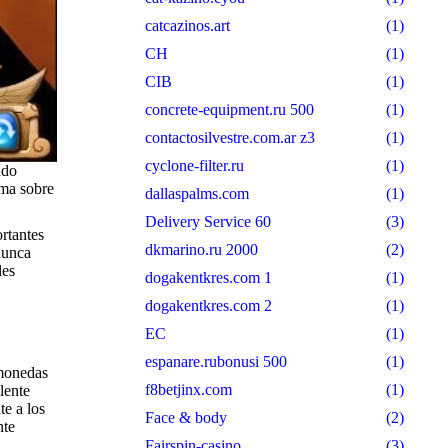
catcazinos.art
(1)
CH
(1)
CIB
(1)
concrete-equipment.ru 500
(1)
contactosilvestre.com.ar z3
(1)
cyclone-filter.ru
(1)
ado
ema sobre
dallaspalms.com
(1)
Delivery Service 60
(3)
rtantes
dkmarino.ru 2000
(2)
nunca
les
dogakentkres.com 1
(1)
dogakentkres.com 2
(1)
EC
(1)
espanare.rubonusi 500
(1)
amonedas
f8betjinx.com
(1)
lente
te a los
Face & body
(2)
nte
Fairspin-casino
(3)