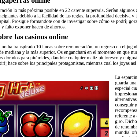
ragaperras online
ración lo más próxima posible en 22 carente superarla. Serían algunos 
ipiantes debido a la facilidad de las reglas, la profundidad decisiva y
apital. Prosigue formandote con de investigar sobre cómo se podrí¡ goz
e y falto exponer hacen de ahorros.
bre las casinos online
no ha transpirado 10 líneas sobre remuneración, un regreso en el jugad
 de mediana y la más superior. Os enganchará en el momento en que nue
s dorados para pirámides, dándole cualquier matiz pintoresco y enigmát
irí¡ hace sobre los principales protagonistas, mientras cual los joyas así
La esparci
guarda una 
especial cu
impresiona
alternativa
conseguir 
recompens
referente a
giro. Dicho
de renombr
mundial ofr