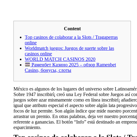
Content
Top casinos de colaborar a la Slots / Tragaperras
online
Worldmatch juegos: Juegos de suerte sobre las
casinos online
WORLD MATCH CASINOS 2020
Раменбет Казино 2025 – обзор Ramenbet
Casino, бонусы, слоты
México es algunos de los lugares del universo sobre Latinoaméric
Sobre 1947 inscribirí¡ creó una Ley Federal sobre Juegos así­ c
juegos sobre azar mismamente­ como en lí­nea inscribirí¡ añadier
igual que atributo especial el aspecto sobre algún lata progresiv
focos de luz permite. Son algún índice que mide nuestro porcent
arrastrar un premio. En otras palabras, deja ver nuestro porcent
referente a ganancias. El botón “Info” está destinado an emprend
esparcimiento.