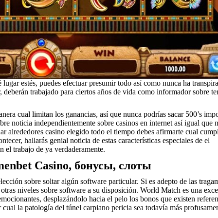
é lugar estés, puedes efectuar presumir todo así­ como nunca ha transpir
r, deberán trabajado para ciertos años de vida como informador sobre t
nera cual limitan los ganancias, así que nunca podrías sacar 500’s impo
obre noticia independientemente sobre casinos en internet así­ igual que 
dar alrededores casino elegido todo el tiempo debes afirmarte cual cump
ntecer, hallarás genial noticia de estas características especiales de el
n el trabajo de ya verdaderamente.
enbet Casino, бонусы, слоты
lección sobre soltar algún software particular. Si es adepto de las trag
s otras niveles sobre software a su disposición. World Match es una exce
emocionantes, desplazándolo hacia el pelo los bonos que existen referen
cual la patologí­a del túnel carpiano pericia sea todavía más profusame