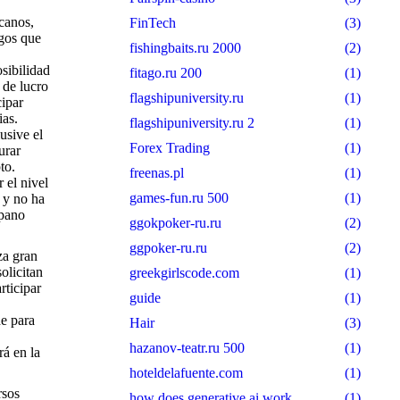
canos,
FinTech
(3)
egos que
fishingbaits.ru 2000
(2)
sibilidad
fitago.ru 200
(1)
n de lucro
flagshipuniversity.ru
(1)
cipar
ias.
flagshipuniversity.ru 2
(1)
usive el
Forex Trading
(1)
urar
to.
freenas.pl
(1)
r el nivel
games-fun.ru 500
(1)
 y no ha
spano
ggokpoker-ru.ru
(2)
ggpoker-ru.ru
(2)
za gran
olicitan
greekgirlscode.com
(1)
rticipar
guide
(1)
de para
Hair
(3)
hazanov-teatr.ru 500
(1)
rá en la
hoteldelafuente.com
(1)
rsos
how does generative ai work
(1)