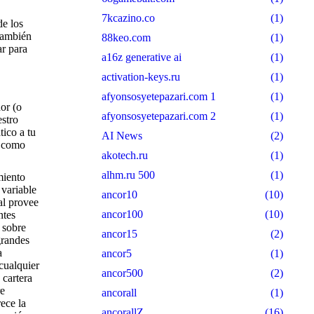
7kcazino.co
(1)
de los
 también
88keo.com
(1)
ar para
a16z generative ai
(1)
activation-keys.ru
(1)
afyonsosyetepazari.com 1
(1)
or (o
afyonsosyetepazari.com 2
(1)
stro
ico a tu
AI News
(2)
­ como
akotech.ru
(1)
alhm.ru 500
(1)
miento
variable
ancor10
(10)
al provee
ancor100
(10)
ntes
s sobre
ancor15
(2)
grandes
a
ancor5
(1)
 cualquier
ancor500
(2)
 cartera
e
ancorall
(1)
ece la
ancorallZ
(16)