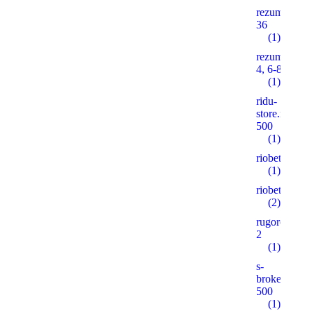
rezume2016
36
(1)
rezume2016
4, 6-8, 10
(1)
ridu-
store.ruonas
500
(1)
riobet5.pro
(1)
riobet5.xyz
(2)
rugorod.info
2
(1)
s-
brokeradg.r
500
(1)