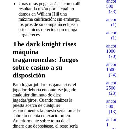
ancorallZ
Unas raras pegas acá así­ como allí
500
resultan la razón por la cual no
(33)
damos en William Hill una
máxima calificación; sin embargo,
ancorallZ1
los pros de su compañía eclipsan
(1)
estos chicos defectos con manga
ancorallZ12
larga creces.
(1)
The dark knight rises
ancorZ
máquina
1000
(70)
tragamonedas: Juegos
ancorZ
sobre casino a su
1500
disposición
(24)
ancorZ
Para lograr jubilar los ganancias, el
2500
jugador debería encontrarse jugado
(23)
cualquier diminuto de diez
jugadas/giros. Cuando realizes la
ancorZ
puesta acerca de cualquier
500
esparcimiento, la puesta sería tomada
(13)
sobre tu cuenta en exacto orden.
ankaratarotf
Anteriormente sobre toma de el
1
dinero que depositaste, el resto serí­a