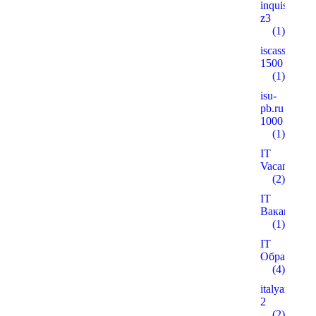
inquisitiver
z3
(1)
iscass.org
1500
(1)
isu-
pb.ru
1000
(1)
IT
Vacancies
(2)
IT
Вакансії
(1)
IT
Образован
(4)
italyanmutfa
2
(2)