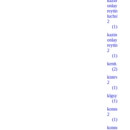
kazino-
onlayn-
reyting-
luchshih.xy
2
(1)
kazino-
onlayn-
reyting.xyz
2
(1)
kentt.xyz
(2)
kistevoytre
2
(1)
klgsystel.c
(1)
konnersant.
2
(1)
konnersant.