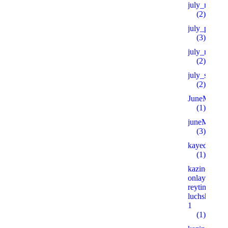
july_mb
(2)
july_pb
(3)
july_rb
(2)
july_sb
(2)
JuneMARS
(1)
juneMB
(3)
kayedstudio
(1)
kazino-
onlayn-
reyting-
luchshih.xy
1
(1)