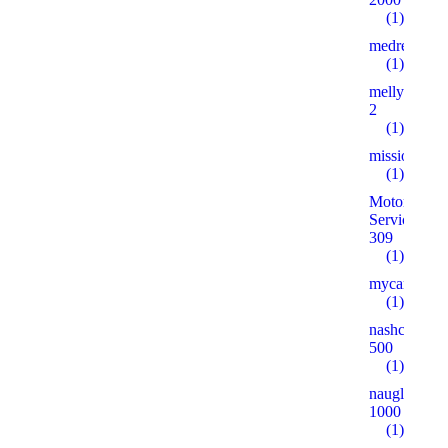
(1)
medreg75.r
(1)
mellyoitzl.o
2
(1)
missionagua
(1)
Motorcycle
Service
309
(1)
mycardbonu
(1)
nashclimat.r
500
(1)
nauglayh.ru
1000
(1)