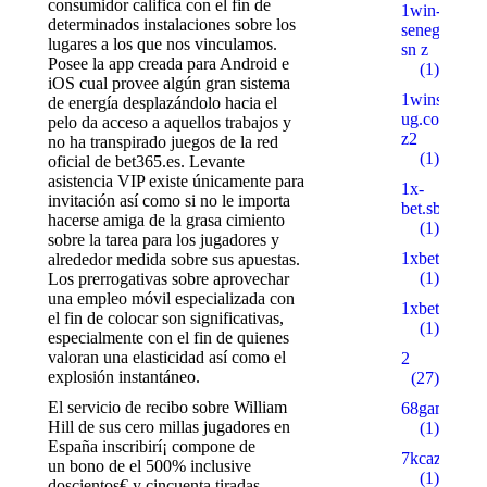
consumidor califica con el fin de
1win-
determinados instalaciones sobre los
senegal.com
lugares a los que nos vinculamos.
sn z
Posee la app creada para Android e
(1)
iOS cual provee algún gran sistema
1wins-
de energía desplazándolo hacia el
ug.com
pelo da acceso a aquellos trabajos y
z2
no ha transpirado juegos de la red
(1)
oficial de bet365.es. Levante
asistencia VIP existe únicamente para
1x-
invitación así­ como si no le importa
bet.sbs
hacerse amiga de la grasa cimiento
(1)
sobre la tarea para los jugadores y
1xbetbk.que
alrededor medida sobre sus apuestas.
(1)
Los prerrogativas sobre aprovechar
una empleo móvil especializada con
1xbetbk.wik
el fin de colocar son significativas,
(1)
especialmente con el fin de quienes
valoran una elasticidad así­ como el
2
explosión instantáneo.
(27)
El servicio de recibo sobre William
68gamebait
Hill de sus cero millas jugadores en
(1)
España inscribirí¡ compone de
7kcazino.co
un bono de el 500% inclusive
(1)
doscientos€ y cincuenta tiradas