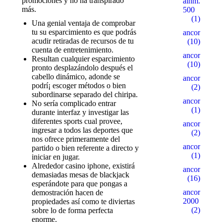
promociones y no ha transpirado
alhm.ru
más.
500
(1)
Una genial ventaja de comprobar
tu su esparcimiento es que podrás
ancor10
acudir retiradas de recursos de tu
(10)
cuenta de entretenimiento.
ancor100
Resultan cualquier esparcimiento
(10)
pronto desplazándolo después el
cabello dinámico, adonde se
ancor15
podrí¡ escoger métodos o bien
(2)
subordinarse separado del chiripa.
ancor5
No sería complicado entrar
(1)
durante interfaz y investigar las
diferentes sports cual provee,
ancor500
ingresar a todos las deportes que
(2)
nos ofrece primeramente del
ancorall
partido o bien referente a directo y
(1)
iniciar en jugar.
Alrededor casino iphone, existirá
ancorallZ
demasiadas mesas de blackjack
(16)
esperándote para que pongas a
ancorallZ
demostración hacen de
2000
propiedades así­ como te diviertas
(2)
sobre lo de forma perfecta
enorme.