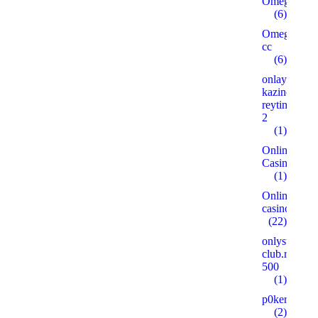
Omegle
(6)
Omegle
cc
(6)
onlayn-
kazino-
reyting.xyz
2
(1)
Online
Casino
(1)
Online
casinos
(22)
onlysushi-
club.ru
500
(1)
p0kerdom.w
(2)