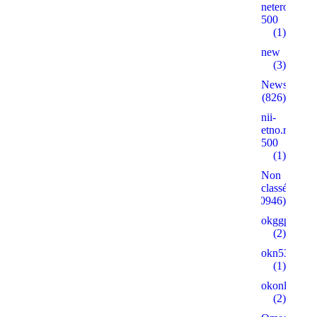
neterolly.ru
500
(1)
new
(3)
News
(826)
nii-
etno.ru
500
(1)
Non
classé
(30946)
okggpoker.l
(2)
okn53.ru
(1)
okonlineplay
(2)