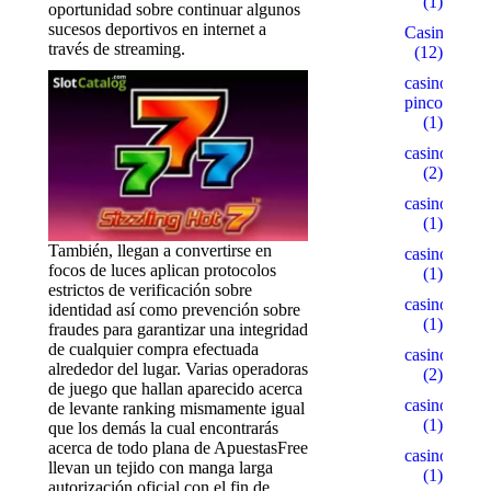
(1)
oportunidad sobre continuar algunos
sucesos deportivos en internet a
Casino
través de streaming.
(12)
casino-
pinco.xyz
(1)
casino1
(2)
casino10
(1)
También, llegan a convertirse en
casino15
focos de luces aplican protocolos
(1)
estrictos de verificación sobre
casino18
identidad así­ como prevención sobre
(1)
fraudes para garantizar una integridad
de cualquier compra efectuada
casino2
alrededor del lugar. Varias operadoras
(2)
de juego que hallan aparecido acerca
casino22
de levante ranking mismamente igual
(1)
que los demás la cual encontrarás
acerca de todo plana de ApuestasFree
casino5
llevan un tejido con manga larga
(1)
autorización oficial con el fin de