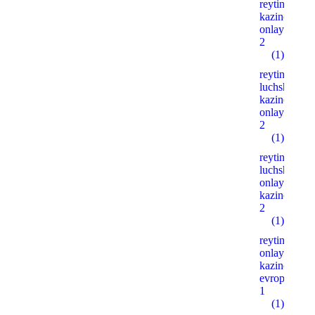
reyting-
kazino-
onlayn.xyz
2
(1)
reyting-
luchshih-
kazino-
onlayn.xyz
2
(1)
reyting-
luchshih-
onlayn-
kazino.xyz
2
(1)
reyting-
onlayn-
kazino-
evropy.xyz
1
(1)