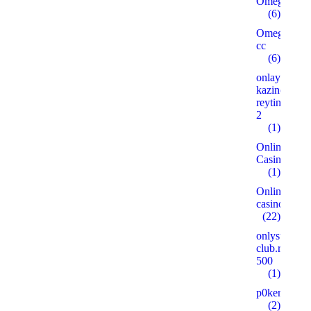
Omegle
(6)
Omegle
cc
(6)
onlayn-
kazino-
reyting.xyz
2
(1)
Online
Casino
(1)
Online
casinos
(22)
onlysushi-
club.ru
500
(1)
p0kerdom.w
(2)