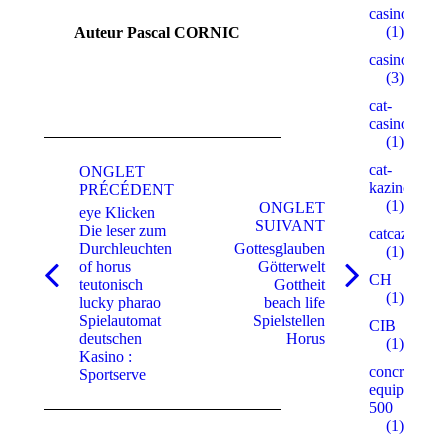
casinogama.
(1)
Auteur
Pascal CORNIC
casinom
(3)
cat-
casino3.stor
(1)
Navigation
cat-
de
ONGLET
kazino.cyou
PRÉCÉDENT
commentaire
(1)
ONGLET
eye Klicken
SUIVANT
Die leser zum
catcazinos.ar
Durchleuchten
Gottesglauben
(1)
of horus
Götterwelt
CH
Onglet
Onglet
teutonisch
Gottheit
(1)
précédent
suivant
lucky pharao
beach life
Spielautomat
Spielstellen
CIB
deutschen
Horus
(1)
Kasino :
concrete-
Sportserve
equipment.r
500
(1)