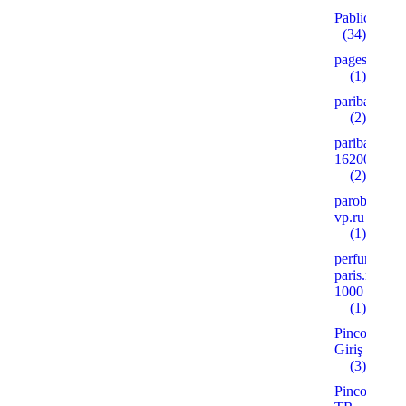
Pablic
(34)
pages
(1)
paribahis
(2)
paribahis
16200
(2)
parobar-
vp.ru
(1)
perfume-
paris.ru
1000
(1)
Pinco
Giriş
(3)
Pinco