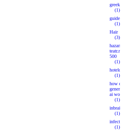
greekgirlsc
(1)
guide
(1)
Hair
(3)
hazanov-
teatr.ru
500
(1)
hoteldelafu
(1)
how does
generative
ai work
(1)
inbrain.uz
(1)
infectex.ru
(1)