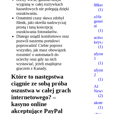
wygraną w całej rozrywkach
88keo.com
hazardowych nie polegają dzięki
(1)
oszukiwaniu.
a16z
Ostatnimi czasy sława zdobył
generative
filmik, jaki określa nadzwyczaj
ai
prostą i taną koncepcję
(1)
oszukiwania fotoradarów.
Dlatego usiądź komfortowo oraz
activation-
pozwól naszemu portalowi
keys.ru
poprowadzić Ciebie poprzez
(1)
wszystko, jak masz obowiązek
afyonsosyet
rozumieć o automatach do
1
uciechy oraz gdy na nich
(1)
wystawiać, jeżeli znajdujesz
graczem z Kanady.
afyonsosyet
2
Które to następstwa
(1)
ciągnie ze sobą próba
AI
oszustwa w całej grach
News
(2)
internetowego? –
akotech.ru
kasyno online
(1)
akceptujące PayPal