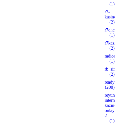
(1)
r7-
kasino8.site
(2)
r7c.icu
(1)
r7kazino.life
(2)
radioshema.
(1)
rb_siralan
(2)
ready_text
(208)
reyting-
internet-
kazino-
onlayn.xyz
2
(1)