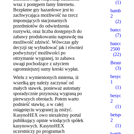
(1)
wraz z postępem famy Internetu.
Bezpłatne gry hazardowe jest to
bambturkiy
zachwycająca możliwość na rzecz
2
imponujących stacjonarnych
(2)
przedmiotów do odwiedzenia
bancorallZ
rozrywki, oraz liczba dostępnych do
(7)
zabawy produkowaniu naprawdę ma
możliwość zdziwić. Wówczas gdy
bancorZ
decyzji się wybudować jak i również
2500
podwyższyć możliwości po
(22)
otrzymanie wygranej, to zabawa
Beauty
uwagi pochodzące z użyciem
(3)
ogromniejszej sumy kreski wypłat.
besyohocam
Wielu z wymienionych mniema, iż
1
wszelką grę należy zaczynać od
(1)
małych stawek, ponieważ automaty
sporadycznie przynoszą wygraną po
besyohocam
pierwszych obrotach. Potem warto
2
podnieść stawkę, a w całej
(1)
osiągnięciu wygranej ją zniżyć.
betspecial.c
KasynoHEX owo niezależny portal
2
publikujący opinie wiodących spółek
(1)
kasynowych. KasynoHEX
uczestniczy po programach
bettilt