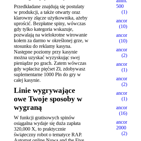
alhm.ru
500
Przedkładane znajdują się postulaty
(1)
w produkcji, a także otwarty oraz
klarowny złącze użytkownika, ażeby
ancor10
uprościć. Bezpłatne spiny, wówczas
(10)
gdy tylko kategoria wskazuje,
pozwalają na wielokrotne wirowanie
ancor100
kołem za darmo w określonej grze, w
(10)
stosunku do reklamy kasyna.
ancor15
Następne poziomy przy kasynie
(2)
można uzyskać wyzyskując swej
pieniądze po grach. Zatem wówczas
ancor5
gdy wpłacisz pięćset Zł, zdobywasz
(1)
suplementarne 1000 Pln do gry w
ancor500
całej kasynie.
(2)
Linie wygrywające
ancorall
owe Twoje sposoby w
(1)
wygraną
ancorallZ
(16)
W funkcji gratisowych spinów
ancorallZ
osiągalna wydaje się duża zapłata
2000
320,000 X, to praktycznie
(2)
świąteczny robot o tematyce RAP.
Automat online Nuwa and the Five