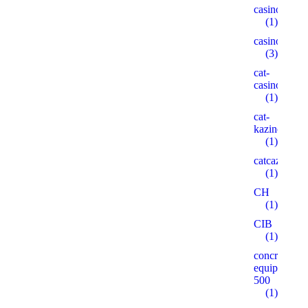
casinogama.
(1)
casinom
(3)
cat-
casino3.stor
(1)
cat-
kazino.cyou
(1)
catcazinos.ar
(1)
CH
(1)
CIB
(1)
concrete-
equipment.r
500
(1)