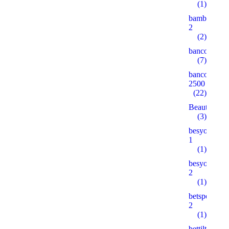
(1)
bambturkiy
2
(2)
bancorallZ
(7)
bancorZ
2500
(22)
Beauty
(3)
besyohocam
1
(1)
besyohocam
2
(1)
betspecial.c
2
(1)
bettilt