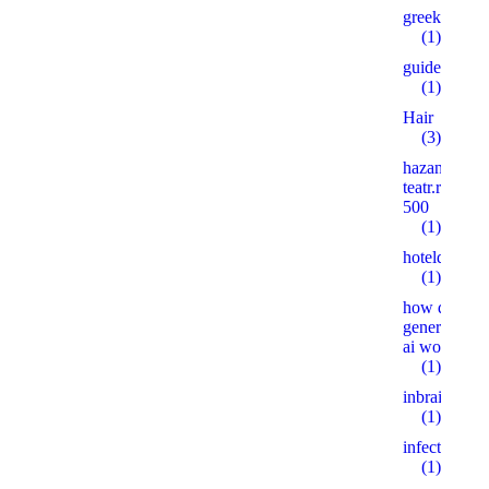
greekgirlsc
(1)
guide
(1)
Hair
(3)
hazanov-
teatr.ru
500
(1)
hoteldelafu
(1)
how does
generative
ai work
(1)
inbrain.uz
(1)
infectex.ru
(1)