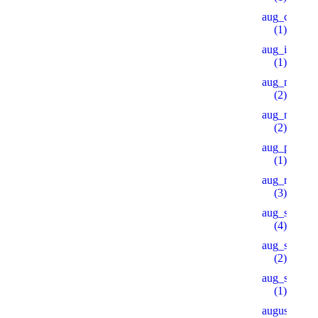
aug_ch_2
(1)
aug_ipl
(1)
aug_mars
(2)
aug_mb_1
(2)
aug_pu_aip
(1)
aug_rb
(3)
aug_sb
(4)
aug_slot_1
(2)
aug_slot_3
(1)
august_pb