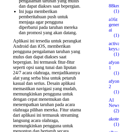
pengalaman taruhan yang mulus
88keo.com
dan dapat diakses saat bepergian.
(1)
Ini juga memberikan
pemberitahuan push untuk
a16z
menjaga agar pengguna
generative
diperbarui pada taruhan mereka
ai
dan promosi yang akan datang.
(1)
Aplikasi ini tersedia untuk perangkat
activation-
Android dan iOS, memberikan
keys.ru
pengguna pengalaman taruhan yang
(1)
mulus dan dapat diakses saat
bepergian. Ini termasuk fitur-fitur
afyonsosyet
seperti opsi uang tunai dan liputan
1
24/7 acara olahraga, menjadikannya
(1)
alat yang serba bisa untuk petaruh
afyonsosyet
kasual dan serius. Desain aplikasi
2
memastikan navigasi yang mudah,
(1)
memungkinkan pengguna untuk
dengan cepat menemukan dan
AI
menempatkan taruhan pada acara
News
olahraga pilihan mereka. Fitur utama
(2)
dari aplikasi ini termasuk streaming
akotech.ru
langsung acara olahraga,
(1)
memungkinkan pengguna untuk
menonton dan bertaruh secara