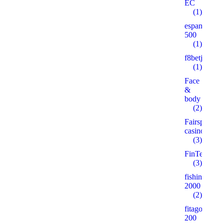
EC
(1)
espanare.ru
500
(1)
f8betjinx.c
(1)
Face
&
body
(2)
Fairspin-
casino
(3)
FinTech
(3)
fishingbaits.
2000
(2)
fitago.ru
200