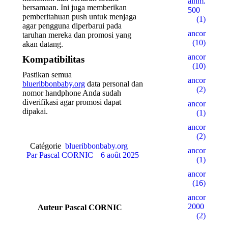
alhm.ru
bersamaan. Ini juga memberikan
500
pemberitahuan push untuk menjaga
(1)
agar pengguna diperbarui pada
ancor10
taruhan mereka dan promosi yang
(10)
akan datang.
ancor100
Kompatibilitas
(10)
Pastikan semua
ancor15
blueribbonbaby.org
data personal dan
(2)
nomor handphone Anda sudah
diverifikasi agar promosi dapat
ancor5
dipakai.
(1)
ancor500
(2)
Catégorie
blueribbonbaby.org
ancorall
Par
Pascal CORNIC
6 août 2025
(1)
ancorallZ
(16)
ancorallZ
2000
Auteur
Pascal CORNIC
(2)