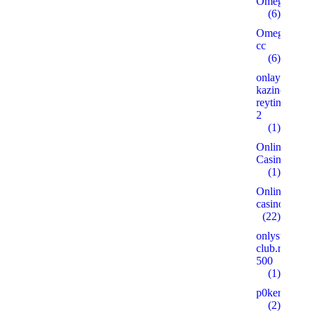
Omegle
(6)
Omegle
cc
(6)
onlayn-
kazino-
reyting.xyz
2
(1)
Online
Casino
(1)
Online
casinos
(22)
onlysushi-
club.ru
500
(1)
p0kerdom.w
(2)