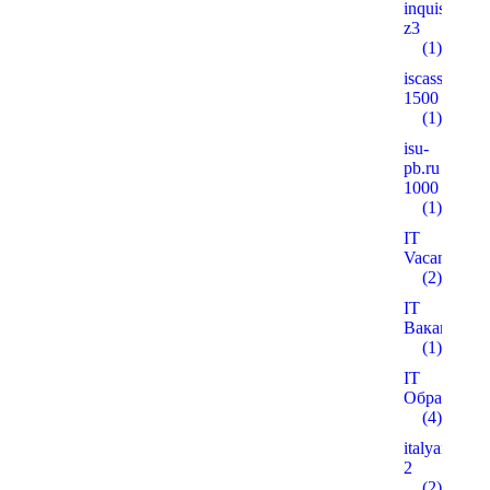
inquisitiver
z3
(1)
iscass.org
1500
(1)
isu-
pb.ru
1000
(1)
IT
Vacancies
(2)
IT
Вакансії
(1)
IT
Образован
(4)
italyanmutfa
2
(2)