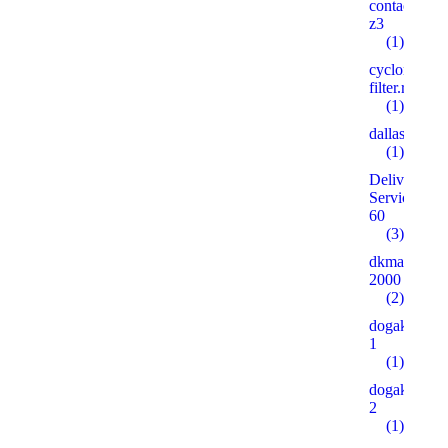
contactosilv
z3
(1)
cyclone-
filter.ru
(1)
dallaspalms
(1)
Delivery
Service
60
(3)
dkmarino.ru
2000
(2)
dogakentkr
1
(1)
dogakentkr
2
(1)