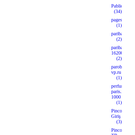
Pablic
(34)
pages
(1)
paribahis
(2)
paribahis
16200
(2)
parobar-
vp.ru
(1)
perfume-
paris.ru
1000
(1)
Pinco
Giriş
(3)
Pinco