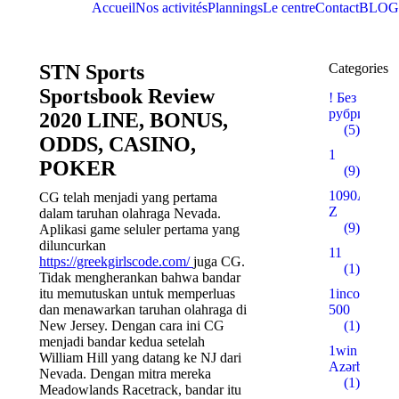
Accueil
Nos activités
Plannings
Le centre
Contact
BLOG
STN Sports
Categories
Sportsbook Review
! Без
рубрики
2020 LINE, BONUS,
(5)
ODDS, CASINO,
1
POKER
(9)
1090A
CG telah menjadi yang pertama
Z
dalam taruhan olahraga Nevada.
(9)
Aplikasi game seluler pertama yang
diluncurkan
11
https://greekgirlscode.com/
juga CG.
(1)
Tidak mengherankan bahwa bandar
itu memutuskan untuk memperluas
1incom.ru
dan menawarkan taruhan olahraga di
500
New Jersey. Dengan cara ini CG
(1)
menjadi bandar kedua setelah
1win
William Hill yang datang ke NJ dari
Azərbaycan
Nevada. Dengan mitra mereka
(1)
Meadowlands Racetrack, bandar itu