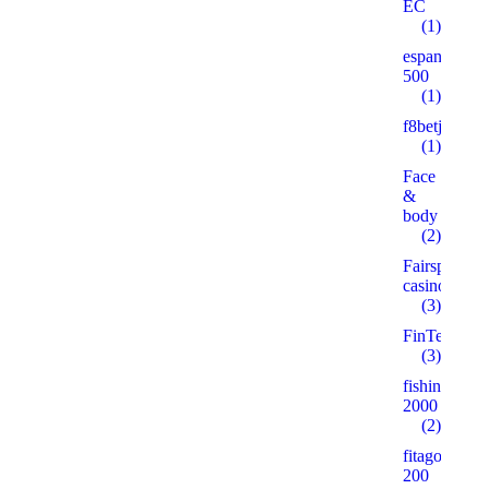
EC
(1)
espanare.ru
500
(1)
f8betjinx.c
(1)
Face
&
body
(2)
Fairspin-
casino
(3)
FinTech
(3)
fishingbaits.
2000
(2)
fitago.ru
200