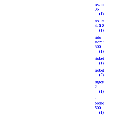
rezume2016
36
(1)
rezume2016
4, 6-8, 10
(1)
ridu-
store.ruonas
500
(1)
riobet5.pro
(1)
riobet5.xyz
(2)
rugorod.info
2
(1)
s-
brokeradg.r
500
(1)