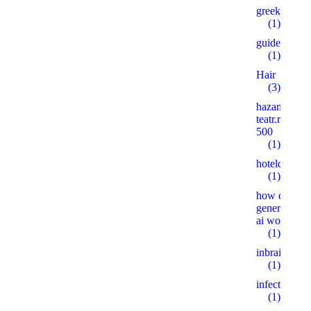
greekgirlsc
(1)
guide
(1)
Hair
(3)
hazanov-
teatr.ru
500
(1)
hoteldelafu
(1)
how does
generative
ai work
(1)
inbrain.uz
(1)
infectex.ru
(1)