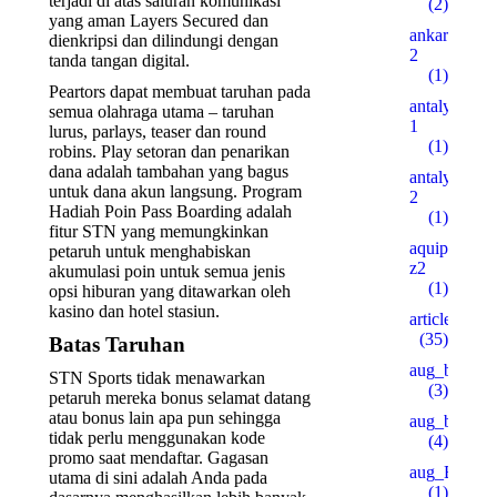
terjadi di atas saluran komunikasi
(2)
yang aman Layers Secured dan
ankaratarotf
dienkripsi dan dilindungi dengan
2
tanda tangan digital.
(1)
Peartors dapat membuat taruhan pada
antalyaeren
semua olahraga utama – taruhan
1
lurus, parlays, teaser dan round
(1)
robins. Play setoran dan penarikan
dana adalah tambahan yang bagus
antalyaeren
untuk dana akun langsung. Program
2
Hadiah Poin Pass Boarding adalah
(1)
fitur STN yang memungkinkan
aquipesca.c
petaruh untuk menghabiskan
z2
akumulasi poin untuk semua jenis
(1)
opsi hiburan yang ditawarkan oleh
kasino dan hotel stasiun.
articles
(35)
Batas Taruhan
aug_bh
STN Sports tidak menawarkan
(3)
petaruh mereka bonus selamat datang
atau bonus lain apa pun sehingga
aug_bt
tidak perlu menggunakan kode
(4)
promo saat mendaftar. Gagasan
aug_BY
utama di sini adalah Anda pada
(1)