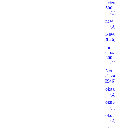
neterolly.ru
500
(1)
new
(3)
News
(826)
nii-
etno.ru
500
(1)
Non
classé
(30946)
okggpoker.l
(2)
okn53.ru
(1)
okonlineplay
(2)