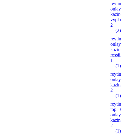
reyting-
onlayn-
kazino-po-
vyplatam.xy
2
(2)
reyting-
onlayn-
kazino-
rossii.xyz
1
(1)
reyting-
onlayn-
kazino.xyz
2
(1)
reyting-
top-10-
onlayn-
kazino.xyz
2
(1)