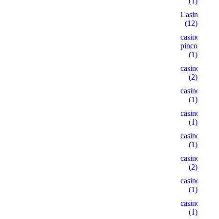
(1)
Casino
(12)
casino-
pinco.xyz
(1)
casino1
(2)
casino10
(1)
casino15
(1)
casino18
(1)
casino2
(2)
casino22
(1)
casino5
(1)