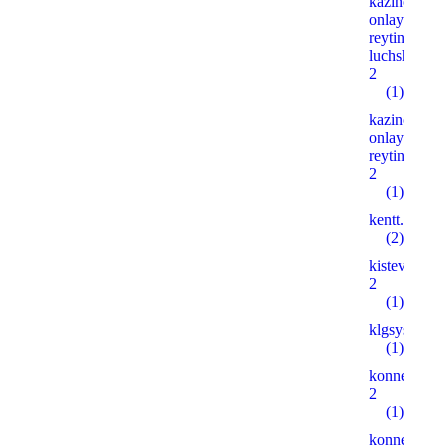
kazino-
onlayn-
reyting-
luchshih.xy
2
(1)
kazino-
onlayn-
reyting.xyz
2
(1)
kentt.xyz
(2)
kistevoytre
2
(1)
klgsystel.c
(1)
konnersant.
2
(1)
konnersant.