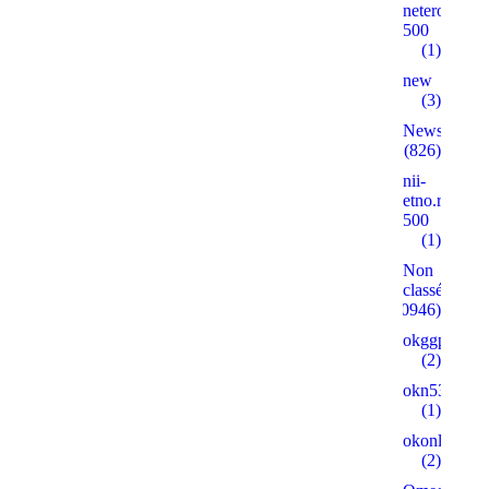
neterolly.ru
500
(1)
new
(3)
News
(826)
nii-
etno.ru
500
(1)
Non
classé
(30946)
okggpoker.l
(2)
okn53.ru
(1)
okonlineplay
(2)