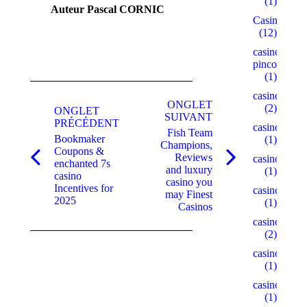
(1)
Auteur
Pascal CORNIC
Casino
(12)
casino-
pinco.xyz
(1)
Navigation
casino1
de
ONGLET
(2)
ONGLET
SUIVANT
commentaire
PRÉCÉDENT
casino10
Fish Team
Bookmaker
(1)
Champions,
Coupons &
Reviews
casino15
Onglet
Onglet
enchanted 7s
and luxury
(1)
précédent
suivant
casino
casino you
Incentives for
casino18
may Finest
2025
(1)
Casinos
casino2
(2)
casino22
(1)
casino5
(1)