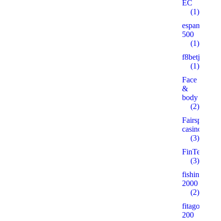
EC
(1)
espanare.ru
500
(1)
f8betjinx.c
(1)
Face
&
body
(2)
Fairspin-
casino
(3)
FinTech
(3)
fishingbaits.
2000
(2)
fitago.ru
200