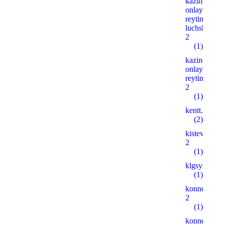
kazino-
onlayn-
reyting-
luchshih.xy
2
(1)
kazino-
onlayn-
reyting.xyz
2
(1)
kentt.xyz
(2)
kistevoytre
2
(1)
klgsystel.c
(1)
konnersant.
2
(1)
konnersant.