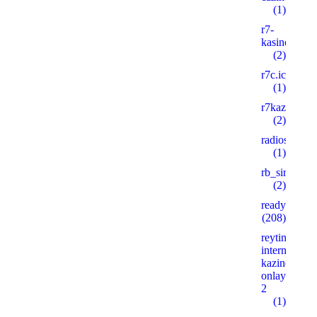
(1)
r7-
kasino8.site
(2)
r7c.icu
(1)
r7kazino.life
(2)
radioshema.
(1)
rb_siralan
(2)
ready_text
(208)
reyting-
internet-
kazino-
onlayn.xyz
2
(1)