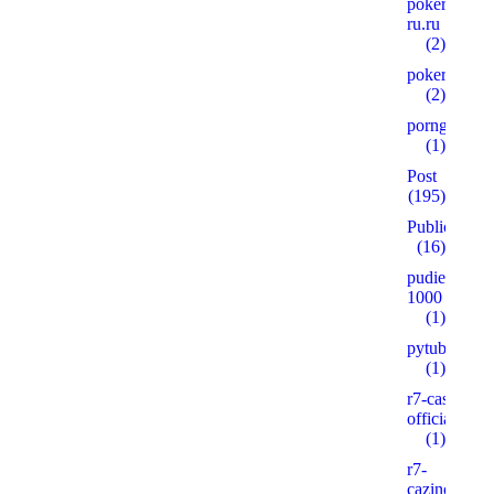
pokerplay-
ru.ru
(2)
pokervdom.
(2)
porngames
(1)
Post
(195)
Public
(16)
pudie.ru
1000
(1)
pytube.io5
(1)
r7-casino-
official2.xyz
(1)
r7-
cazinos.xyz