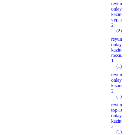
reyting-
onlayn-
kazino-po-
vyplatam.xy
2
(2)
reyting-
onlayn-
kazino-
rossii.xyz
1
(1)
reyting-
onlayn-
kazino.xyz
2
(1)
reyting-
top-10-
onlayn-
kazino.xyz
2
(1)