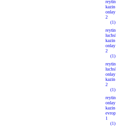
reyting-
kazino-
onlayn.xyz
2
(1)
reyting-
luchshih-
kazino-
onlayn.xyz
2
(1)
reyting-
luchshih-
onlayn-
kazino.xyz
2
(1)
reyting-
onlayn-
kazino-
evropy.xyz
1
(1)