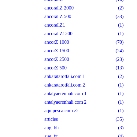
ancorallZ 2000
(2)
ancorallZ 500
(33)
ancorallZ1
(1)
ancorallZ1200
(1)
ancorZ 1000
(70)
ancorZ 1500
(24)
ancorZ 2500
(23)
ancorZ 500
(13)
ankaratarotfali.com 1
(2)
ankaratarotfali.com 2
(1)
antalyaerenhali.com 1
(1)
antalyaerenhali.com 2
(1)
aquipesca.com z2
(1)
articles
(35)
aug_bh
(3)
aug_bt
(4)