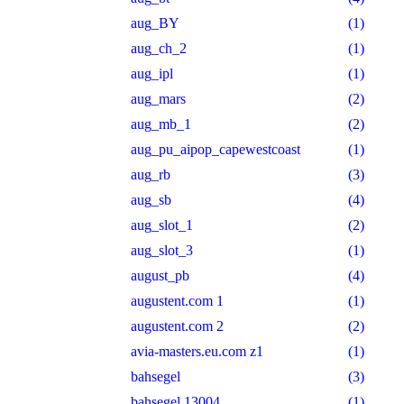
aug_BY
(1)
aug_ch_2
(1)
aug_ipl
(1)
aug_mars
(2)
aug_mb_1
(2)
aug_pu_aipop_capewestcoast
(1)
aug_rb
(3)
aug_sb
(4)
aug_slot_1
(2)
aug_slot_3
(1)
august_pb
(4)
augustent.com 1
(1)
augustent.com 2
(2)
avia-masters.eu.com z1
(1)
bahsegel
(3)
bahsegel 13004
(1)