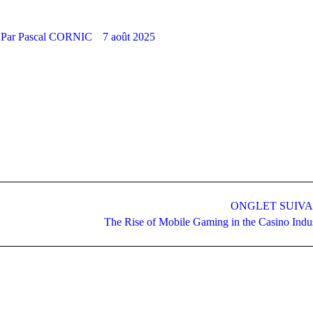
Par
Pascal CORNIC
7 août 2025
ONGLET SUIV
Onglet
The Rise of Mobile Gaming in the Casino Indu
suivant